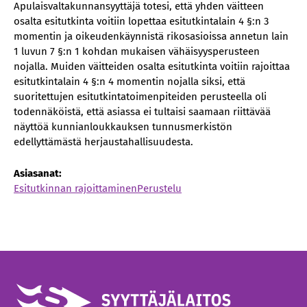
Apulaisvaltakunnansyyttäjä totesi, että yhden väitteen
osalta esitutkinta voitiin lopettaa esitutkintalain 4 §:n 3
momentin ja oikeudenkäynnistä rikosasioissa annetun lain
1 luvun 7 §:n 1 kohdan mukaisen vähäisyysperusteen
nojalla. Muiden väitteiden osalta esitutkinta voitiin rajoittaa
esitutkintalain 4 §:n 4 momentin nojalla siksi, että
suoritettujen esitutkintatoimenpiteiden perusteella oli
todennäköistä, että asiassa ei tultaisi saamaan riittävää
näyttöä kunnianloukkauksen tunnusmerkistön
edellyttämästä herjaustahallisuudesta.
Asiasanat:
Esitutkinnan rajoittaminen
Perustelu