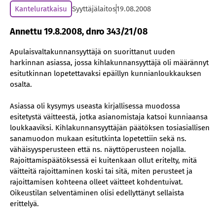
Kanteluratkaisu
Syyttäjälaitos
19.08.2008
Annettu 19.8.2008, dnro 343/21/08
Apulaisvaltakunnansyyttäjä on suorittanut uuden
harkinnan asiassa, jossa kihlakunnansyyttäjä oli määrännyt
esitutkinnan lopetettavaksi epäillyn kunnianloukkauksen
osalta.
Asiassa oli kysymys useasta kirjallisessa muodossa
esitetystä väitteestä, jotka asianomistaja katsoi kunniaansa
loukkaaviksi. Kihlakunnansyyttäjän päätöksen tosiasiallisen
sanamuodon mukaan esitutkinta lopetettiin sekä ns.
vähäisyysperusteen että ns. näyttöperusteen nojalla.
Rajoittamispäätöksessä ei kuitenkaan ollut eritelty, mitä
väitteitä rajoittaminen koski tai sitä, miten perusteet ja
rajoittamisen kohteena olleet väitteet kohdentuivat.
Oikeustilan selventäminen olisi edellyttänyt sellaista
erittelyä.