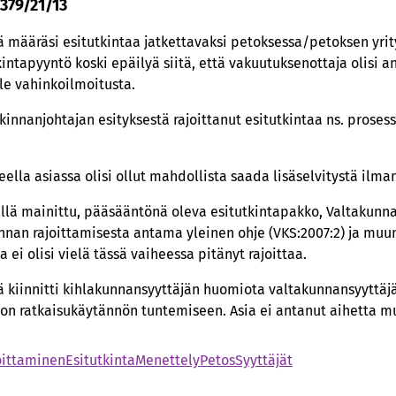
 379/21/13
ä määräsi esitutkintaa jatkettavaksi petoksessa/petoksen yri
kintapyyntö koski epäilyä siitä, että vakuutuksenottaja olisi an
le vahinkoilmoitusta.
kinnanjohtajan esityksestä rajoittanut esitutkintaa ns. prosess
eella asiassa olisi ollut mahdollista saada lisäselvitystä ilm
lä mainittu, pääsääntönä oleva esitutkintapakko, Valtakunna
tkinnan rajoittamisesta antama yleinen ohje (VKS:2007:2) ja mu
a ei olisi vielä tässä vaiheessa pitänyt rajoittaa.
 kiinnitti kihlakunnansyyttäjän huomiota valtakunnansyyttäjä
on ratkaisukäytännön tuntemiseen. Asia ei antanut aihetta mu
oittaminen
Esitutkinta
Menettely
Petos
Syyttäjät