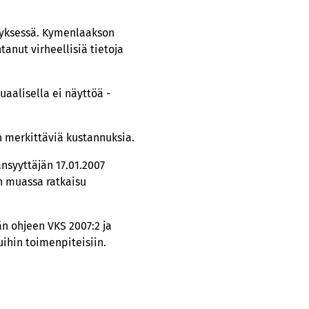
tyksessä. Kymenlaakson
tanut virheellisiä tietoja
uaalisella ei näyttöä -
an merkittäviä kustannuksia.
nsyyttäjän 17.01.2007
un muassa ratkaisu
n ohjeen VKS 2007:2 ja
ihin toimenpiteisiin.