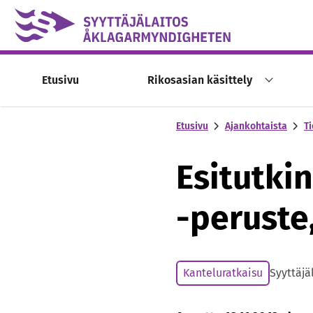
Skip to content -saavutettavuusohje
Etusivu
Rikosasian käsittely
Etusivu
Ajankohtaista
Ti
Esitutki
-peruste
Kanteluratkaisu
Syyttäjä