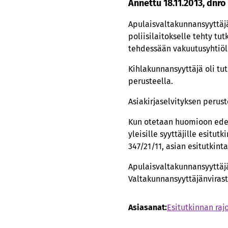
Annettu 18.11.2013, dnro
Apulaisvaltakunnansyyttäj
poliisilaitokselle tehty tut
tehdessään vakuutusyhtiöl
Kihlakunnansyyttäjä oli tut
perusteella.
Asiakirjaselvityksen perust
Kun otetaan huomioon edel
yleisille syyttäjille esitu
347/21/11, asian esitutkinta
Apulaisvaltakunnansyyttäjä
Valtakunnansyyttäjänvirast
Asiasanat:
Esitutkinnan raj