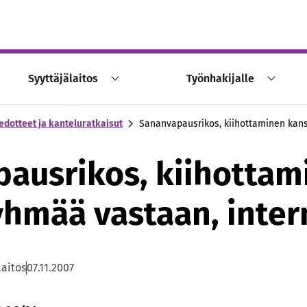
Syyttäjälaitos
Työnhakijalle
edotteet ja kanteluratkaisut
Sananvapausrikos, kiihottaminen kan
ausrikos, kiihottam
hmää vastaan, inter
laitos
07.11.2007