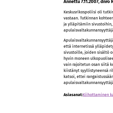
Annettu 7.11.2007, dnro 
Keskusrikospoliisi oli tutk
vastaan. Tutkinnan kohteena
ja ylläpitämiin sivustoihin,
apulaisvaltakunnansyyttäjä
Apulaisvaltakunnansyyttäj
että internetissä ylläpidet
sivustoille, joiden sisältö 
hyvin moneen ulkopuoliseen
vain rajoitetun osan siitä 
kiistänyt syyllistyneensä 
katsoi, ettei rangaistussä
apulaisvaltakunnansyyttäjä
Asiasanat:
Kiihottaminen 