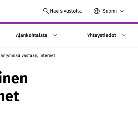
Hae sivustolta
Suomi
Ajankohtaista
Yhteystiedot
sanryhmää vastaan, internet
inen
net