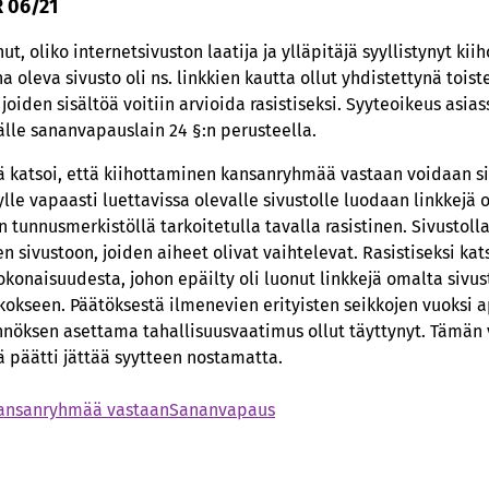
R 06/21
inut, oliko internetsivuston laatija ja ylläpitäjä syyllistynyt 
 oleva sivusto oli ns. linkkien kautta ollut yhdistettynä toi
 joiden sisältöä voitiin arvioida rasistiseksi. Syyteoikeus asias
lle sananvapauslain 24 §:n perusteella.
ä katsoi, että kiihottaminen kansanryhmää vastaan voidaan si
ylle vapaasti luettavissa olevalle sivustolle luodaan linkkejä
on tunnusmerkistöllä tarkoitetulla tavalla rasistinen. Sivustolla
 sivustoon, joiden aiheet olivat vaihtelevat. Rasistiseksi ka
kokonaisuudesta, johon epäilty oli luonut linkkejä omalta sivust
rikokseen. Päätöksestä ilmenevien erityisten seikkojen vuoksi 
ännöksen asettama tahallisuusvaatimus ollut täyttynyt. Tämän 
 päätti jättää syytteen nostamatta.
kansanryhmää vastaan
Sananvapaus