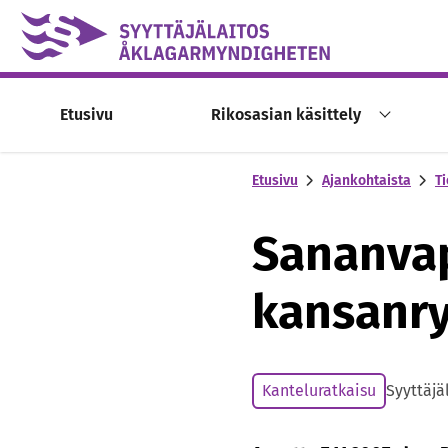
Skip to content -saavutettavuusohje
Etusivu
Rikosasian käsittely
Etusivu
Ajankohtaista
Ti
Sananvap
kansanry
Kanteluratkaisu
Syyttäjä