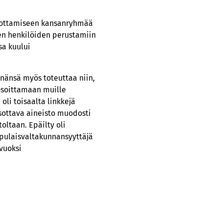
kiihottamiseen kansanryhmää
sten henkilöiden perustamiin
sa kuului
nänsä myös toteuttaa niin,
 osoittamaan muille
 oli toisaalta linkkejä
tsottava aineisto muodosti
oltaan. Epäilty oli
apulaisvaltakunnansyyttäjä
vuoksi