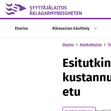
Skip to content -saavutettavuusohje
Etusivu
Rikosasian käsittely
Etusivu
Ajankohtaista
Ti
Esitutki
kustannu
etu