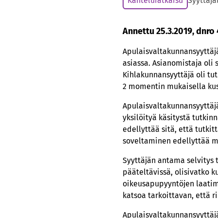
Kanteluratkaisu
Syyttäjä
Annettu 25.3.2019, dnro
Apulaisvaltakunnansyyttäjä
asiassa. Asianomistaja oli 
Kihlakunnansyyttäjä oli tut
2 momentin mukaisella kus
Apulaisvaltakunnansyyttäjä
yksilöityä käsitystä tutk
edellyttää sitä, että tutk
soveltaminen edellyttää my
Syyttäjän antama selvitys t
pääteltävissä, olisivatko 
oikeusapupyyntöjen laatim
katsoa tarkoittavan, että r
Apulaisvaltakunnansyyttäjä 