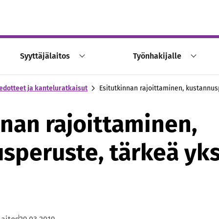
Syyttäjälaitos
Työnhakijalle
edotteet ja kanteluratkaisut
Esitutkinnan rajoittaminen, kustannus
nnan rajoittaminen,
speruste, tärkeä yks