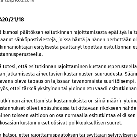
laitos
29.03.2019
 420/21/18
 kumosi päätöksen esitutkinnan rajoittamisesta epäiltyä lai
saanut sähköpostiviestejä, joissa häntä ja hänen perhettään oli
kinnanjohtajan esityksestä päättänyt lopettaa esitutkinnan esi
tannusperusteella.
 totesi, että esitutkinnan rajoittaminen kustannusperusteella
innan jatkamisesta aiheutuvien kustannusten suuruudesta. Sää
ittavana oleva tapaus on lajissaan tavanomaista suuritöisempi
ös, ettei tärkeä yksityinen tai yleinen etu vaadi esitutkinnan
utkinnan aiheuttamista kustannuksista on siinä määrin yleinen
kustannukset olleet epäsuhdassa tutkittavaan rikokseen nähd
inen toiseen valtioon on osa normaalia esitutkintaa eikä se
ikosasian kustannukset olisivat poikkeuksellisen suuret.
katsoi, ettei rajoittamispäätöksen tai syyttäjän selvityksen pe