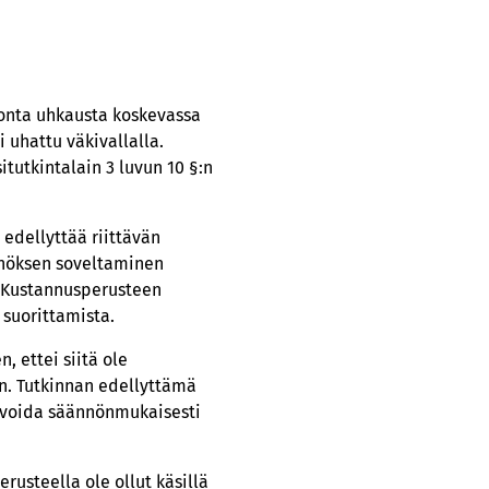
tonta uhkausta koskevassa
 uhattu väkivallalla.
tutkintalain 3 luvun 10 §:n
 edellyttää riittävän
nnöksen soveltaminen
. Kustannusperusteen
 suorittamista.
, ettei siitä ole
en. Tutkinnan edellyttämä
n voida säännönmukaisesti
rusteella ole ollut käsillä