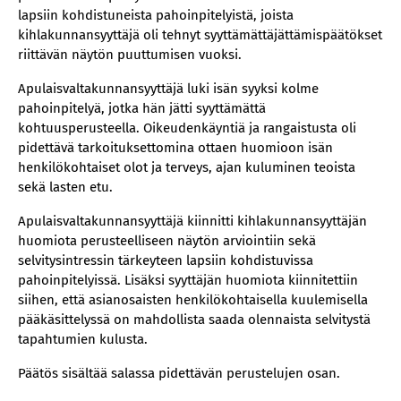
lapsiin kohdistuneista pahoinpitelyistä, joista
kihlakunnansyyttäjä oli tehnyt syyttämättäjättämispäätökset
riittävän näytön puuttumisen vuoksi.
Apulaisvaltakunnansyyttäjä luki isän syyksi kolme
pahoinpitelyä, jotka hän jätti syyttämättä
kohtuusperusteella. Oikeudenkäyntiä ja rangaistusta oli
pidettävä tarkoituksettomina ottaen huomioon isän
henkilökohtaiset olot ja terveys, ajan kuluminen teoista
sekä lasten etu.
Apulaisvaltakunnansyyttäjä kiinnitti kihlakunnansyyttäjän
huomiota perusteelliseen näytön arviointiin sekä
selvitysintressin tärkeyteen lapsiin kohdistuvissa
pahoinpitelyissä. Lisäksi syyttäjän huomiota kiinnitettiin
siihen, että asianosaisten henkilökohtaisella kuulemisella
pääkäsittelyssä on mahdollista saada olennaista selvitystä
tapahtumien kulusta.
Päätös sisältää salassa pidettävän perustelujen osan.