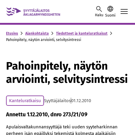
Skip to content -saavutettavuusohje
Haku
Suomi
Etusivu
Ajankohtaista
Tiedotteet ja kanteluratkaisut
Pahoinpitely, näytön arviointi, selvitysintressi
Pahoinpitely, näytön
arviointi, selvitysintressi
Kanteluratkaisu
Syyttäjälaitos
01.12.2010
Annettu 1.12.2010, dnro 273/21/09
Apulaisvaltakunnansyyttäjä teki uuden syyteharkinnan
perheen isän epäillyksi tekemistä kolmesta alaikäisiin