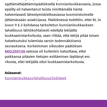
syyttämättäjättämispäätöksellä kunnianloukkausasia, jossa
epäilty oli halventanut toista nimittämällä häntä
halventavasti lähestymiskieltoasiassa tuomioistuimelle
jättämässään asiakirjassa. Päätöksessä todettiin, ettei RL 24
luvun 9 § 2-kohdassa tarkoitetun kunnianloukkauksen
tahallisuus lähtökohtaisesti edellytä tekijältä
loukkaamistarkoitusta, vaan riittää, että tekijä pitää toisen
halveksutuksi tulemista varsin todennäköisenä
seurauksena. Korkeimman oikeuden päätöksen
KKO:2007:56
valossa oli kuitenkin katsottava, ettei
paikkansa pitävien tietojen esittäminen täyttänyt em.
rikosta, ellei tekijällä ollut loukkaamistarkoitusta.
Asiasanat:
Kunnianloukkaus
Tahallisuus
Todisteet