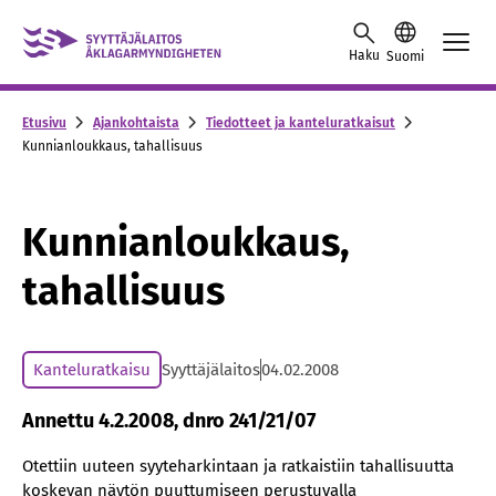
Skip to content -saavutettavuusohje
Haku
Suomi
Etusivu
Ajankohtaista
Tiedotteet ja kanteluratkaisut
Kunnianloukkaus, tahallisuus
Kunnianloukkaus,
tahallisuus
Kanteluratkaisu
Syyttäjälaitos
04.02.2008
Annettu 4.2.2008, dnro 241/21/07
Otettiin uuteen syyteharkintaan ja ratkaistiin tahallisuutta
koskevan näytön puuttumiseen perustuvalla