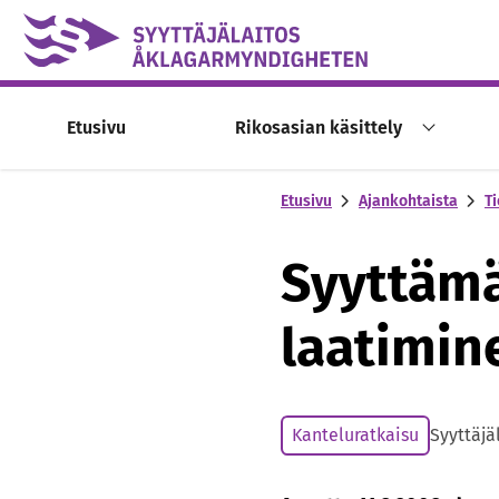
Skip to content -saavutettavuusohje
Etusivu
Rikosasian käsittely
Etusivu
Ajankohtaista
Ti
Syyttämä
laatimin
Kanteluratkaisu
Syyttäjä