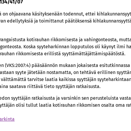
 134/41/07
 on ohjaavana käsityksenään todennut, ettei kihlakunnansyyt
van edellytyksiä ja toimittanut päätöksensä kihlakunnansyyttä
 rangaistusta kotirauhan rikkomisesta ja vahingonteosta, mutt
ngonteosta. Koska syyteharkinnan lopputulos oli käynyt ilmi 
tirauhan rikkomisesta erillistä syyttämättäjättämispäätöstä.
en (VKS:2007:4) pääsäännön mukaan jokaisesta esitutkinnassa 
 vastaan syyte jätetään nostamatta, on tehtävä erillinen syytt
i välttämättä tarvitse laatia kaikissa syyttäjän syyteharkintaa
ina saatava riittävä tieto syyttäjän ratkaisusta.
edon syyttäjän ratkaisusta ja varsinkin sen perusteluista vast
täjän olisi tullut laatia kotirauhan rikkomisen osalta oma ra
arkinta