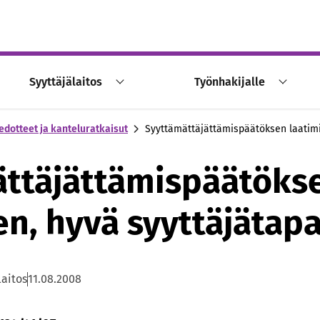
Syyttäjälaitos
Työnhakijalle
edotteet ja kanteluratkaisut
Syyttämättäjättämispäätöksen laatimi
ttäjättämispäätöks
en, hyvä syyttäjätap
laitos
11.08.2008