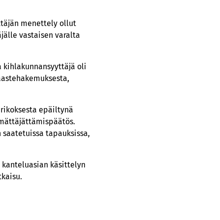
täjän menettely ollut
jälle vastaisen varalta
a kihlakunnansyyttäjä oli
haastehakemuksesta,
rikoksesta epäiltynä
ämättäjättämispäätös.
n saatetuissa tapauksissa,
a kanteluasian käsittelyn
tkaisu.