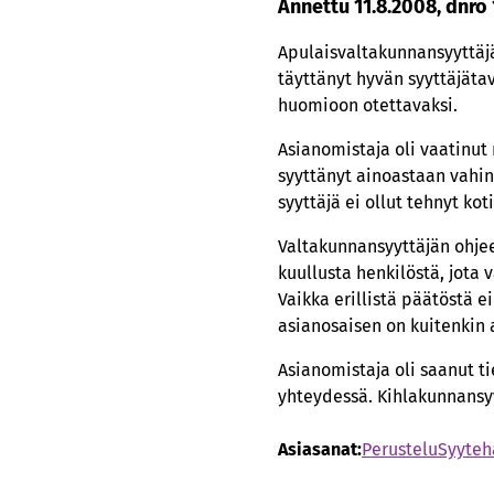
Annettu 11.8.2008, dnro
Apulaisvaltakunnansyyttäjä
täyttänyt hyvän syyttäjäta
huomioon otettavaksi.
Asianomistaja oli vaatinut
syyttänyt ainoastaan vahi
syyttäjä ei ollut tehnyt ko
Valtakunnansyyttäjän ohje
kuullusta henkilöstä, jota
Vaikka erillistä päätöstä e
asianosaisen on kuitenkin a
Asianomistaja oli saanut ti
yhteydessä. Kihlakunnansyyt
Asiasanat:
Perustelu
Syyteh