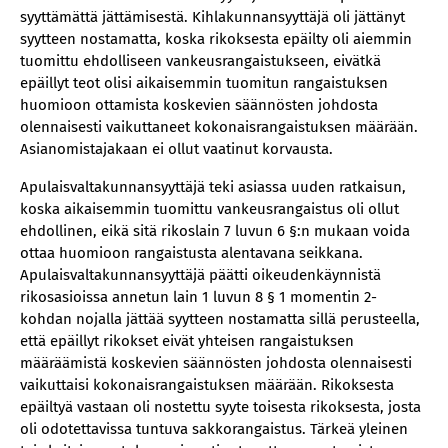
syyttämättä jättämisestä. Kihlakunnansyyttäjä oli jättänyt
syytteen nostamatta, koska rikoksesta epäilty oli aiemmin
tuomittu ehdolliseen vankeusrangaistukseen, eivätkä
epäillyt teot olisi aikaisemmin tuomitun rangaistuksen
huomioon ottamista koskevien säännösten johdosta
olennaisesti vaikuttaneet kokonaisrangaistuksen määrään.
Asianomistajakaan ei ollut vaatinut korvausta.
Apulaisvaltakunnansyyttäjä teki asiassa uuden ratkaisun,
koska aikaisemmin tuomittu vankeusrangaistus oli ollut
ehdollinen, eikä sitä rikoslain 7 luvun 6 §:n mukaan voida
ottaa huomioon rangaistusta alentavana seikkana.
Apulaisvaltakunnansyyttäjä päätti oikeudenkäynnistä
rikosasioissa annetun lain 1 luvun 8 § 1 momentin 2-
kohdan nojalla jättää syytteen nostamatta sillä perusteella,
että epäillyt rikokset eivät yhteisen rangaistuksen
määräämistä koskevien säännösten johdosta olennaisesti
vaikuttaisi kokonaisrangaistuksen määrään. Rikoksesta
epäiltyä vastaan oli nostettu syyte toisesta rikoksesta, josta
oli odotettavissa tuntuva sakkorangaistus. Tärkeä yleinen