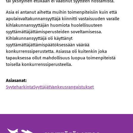
tai yksityinen etukaan ei vaatinut syytteen nostamista.
Asia ei antanut aihetta muihin toimenpiteisiin kuin että
apulaisvaltakunnansyyttäjä kiinnitti vastaisuuden varalle
kihlakunnansyyttäjän huomiota huolellisuuteen
syyttämättäjättämisperusteiden soveltamisessa.
Kihlakunnansyyttäjä oli käyttänyt
syyttämättäjättämispäätöksessään väärää
konkurrenssiperustetta. Asiassa oli kuitenkin joka
tapauksessa ollut mahdollisuus luopua toimenpiteistä
toisella konkurrenssiperusteella.
Asiasanat:
Syyteharkinta
Syyttäjät
Vankeusrangaistukset