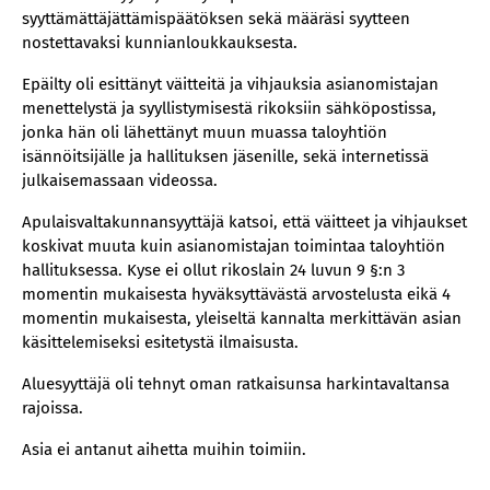
syyttämättäjättämispäätöksen sekä määräsi syytteen
nostettavaksi kunnianloukkauksesta.
Epäilty oli esittänyt väitteitä ja vihjauksia asianomistajan
menettelystä ja syyllistymisestä rikoksiin sähköpostissa,
jonka hän oli lähettänyt muun muassa taloyhtiön
isännöitsijälle ja hallituksen jäsenille, sekä internetissä
julkaisemassaan videossa.
Apulaisvaltakunnansyyttäjä katsoi, että väitteet ja vihjaukset
koskivat muuta kuin asianomistajan toimintaa taloyhtiön
hallituksessa. Kyse ei ollut rikoslain 24 luvun 9 §:n 3
momentin mukaisesta hyväksyttävästä arvostelusta eikä 4
momentin mukaisesta, yleiseltä kannalta merkittävän asian
käsittelemiseksi esitetystä ilmaisusta.
Aluesyyttäjä oli tehnyt oman ratkaisunsa harkintavaltansa
rajoissa.
Asia ei antanut aihetta muihin toimiin.