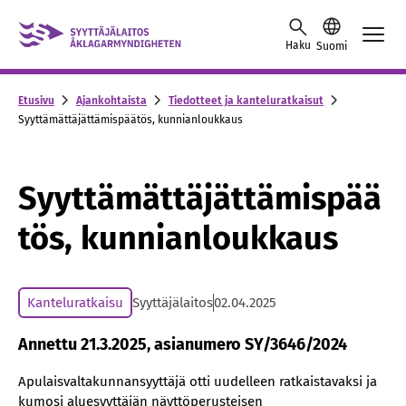
Skip to content -saavutettavuusohje
Haku
Suomi
Etusivu
Ajankohtaista
Tiedotteet ja kanteluratkaisut
Syyttämättäjättämispäätös, kunnianloukkaus
Syyttämättäjättämispää
tös, kunnianloukkaus
Kanteluratkaisu
Syyttäjälaitos
02.04.2025
Annettu 21.3.2025, asianumero SY/3646/2024
Apulaisvaltakunnansyyttäjä otti uudelleen ratkaistavaksi ja
kumosi aluesyyttäjän näyttöperusteisen