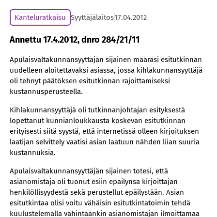
Kanteluratkaisu
Syyttäjälaitos
17.04.2012
Annettu 17.4.2012, dnro 284/21/11
Apulaisvaltakunnansyyttäjän sijainen määräsi esitutkinnan
uudelleen aloitettavaksi asiassa, jossa kihlakunnansyyttäjä
oli tehnyt päätöksen esitutkinnan rajoittamiseksi
kustannusperusteella.
Kihlakunnansyyttäjä oli tutkinnanjohtajan esityksestä
lopettanut kunnianloukkausta koskevan esitutkinnan
erityisesti siitä syystä, että internetissä olleen kirjoituksen
laatijan selvittely vaatisi asian laatuun nähden liian suuria
kustannuksia.
Apulaisvaltakunnansyyttäjän sijainen totesi, että
asianomistaja oli tuonut esiin epäilynsä kirjoittajan
henkilöllisyydestä sekä perustellut epäilystään. Asian
esitutkintaa olisi voitu vähäisin esitutkintatoimin tehdä
kuulustelemalla vähintäänkin asianomistajan ilmoittamaa