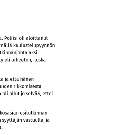
 Poliisi oli aloittanut
tämällä kuulustelupyynnön
utkinnanjohtajaksi
ly oli aiheeton, koska
ta ja että hänen
suuden rikkomisesta
li ollut jo selvää, ettei
ikosasian esitutkinnan
yyttäjän vastuulla, ja
a.