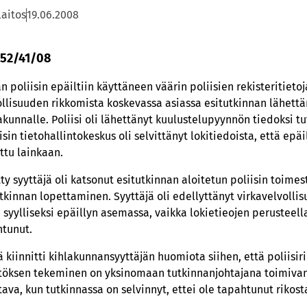
laitos
19.06.2008
 52/41/08
poliisin epäiltiin käyttäneen väärin poliisien rekisteritietoja.
vollisuuden rikkomista koskevassa asiassa esitutkinnan lähet
kunnalle. Poliisi oli lähettänyt kuulustelupyynnön tiedoksi t
isin tietohallintokeskus oli selvittänyt lokitiedoista, että epäi
ettu lainkaan.
y syyttäjä oli katsonut esitutkinnan aloitetun poliisin toimes
utkinnan lopettaminen. Syyttäjä oli edellyttänyt virkavelvolli
syylliseksi epäillyn asemassa, vaikka lokietieojen perusteella o
htunut.
 kiinnitti kihlakunnansyyttäjän huomiota siihen, että poliisir
töksen tekeminen on yksinomaan tutkinnanjohtajana toimivan s
tava, kun tutkinnassa on selvinnyt, ettei ole tapahtunut rikost