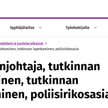
Syyttäjälaitos
Työnhakijalle
edotteet ja kanteluratkaisut
oittaminen, tutkinnan lopettaminen, poliisirikosasia
njohtaja, tutkinnan
inen, tutkinnan
inen, poliisirikosasi