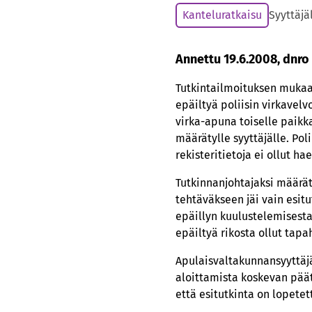
Kanteluratkaisu
Syyttäjä
Annettu 19.6.2008, dnro
Tutkintailmoituksen mukaan 
epäiltyä poliisin virkavel
virka-apuna toiselle paikka
määrätylle syyttäjälle. Poli
rekisteritietoja ei ollut ha
Tutkinnanjohtajaksi määrätt
tehtäväkseen jäi vain esit
epäillyn kuulustelemisesta 
epäiltyä rikosta ollut tapa
Apulaisvaltakunnansyyttäjä
aloittamista koskevan pää
että esitutkinta on lopetet