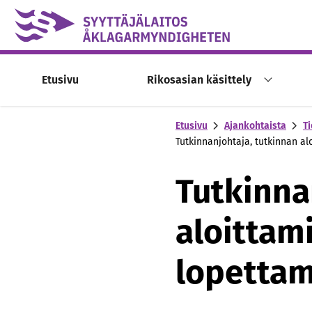
Skip to content -saavutettavuusohje
Etusivu
Rikosasian käsittely
Etusivu
Ajankohtaista
Ti
Tutkinnanjohtaja, tutkinnan al
Tutkinna
aloittam
lopettam