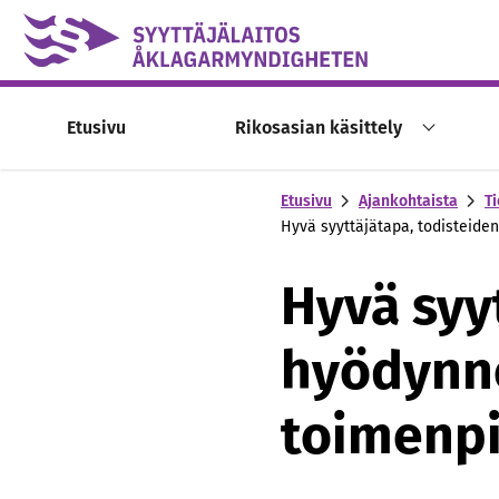
Skip to content -saavutettavuusohje
Etusivu
Rikosasian käsittely
Etusivu
Ajankohtaista
Ti
Hyvä syyttäjätapa, todisteide
Hyvä syy
hyödynne
toimenpi