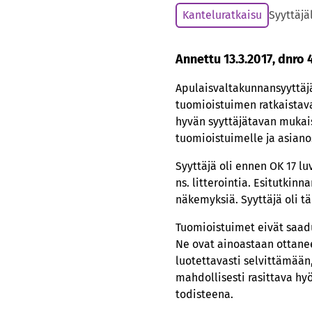
Kanteluratkaisu
Syyttäjä
Annettu 13.3.2017, dnro 
Apulaisvaltakunnansyyttäjä
tuomioistuimen ratkaistava
hyvän syyttäjätavan mukais
tuomioistuimelle ja asianos
Syyttäjä oli ennen OK 17 l
ns. litterointia. Esitutkin
näkemyksiä. Syyttäjä oli t
Tuomioistuimet eivät saadu
Ne ovat ainoastaan ottanee
luotettavasti selvittämään
mahdollisesti rasittava hy
todisteena.