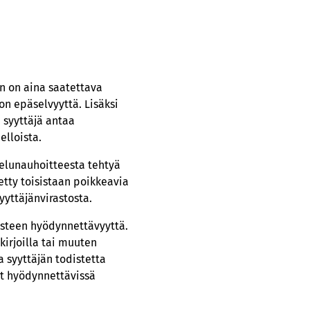
än on aina saatettava
on epäselvyyttä. Lisäksi
 syyttäjä antaa
elloista.
telunauhoitteesta tehtyä
etty toisistaan poikkeavia
yyttäjänvirastosta.
isteen hyödynnettävyyttä.
kirjoilla tai muuten
 syyttäjän todistetta
ut hyödynnettävissä