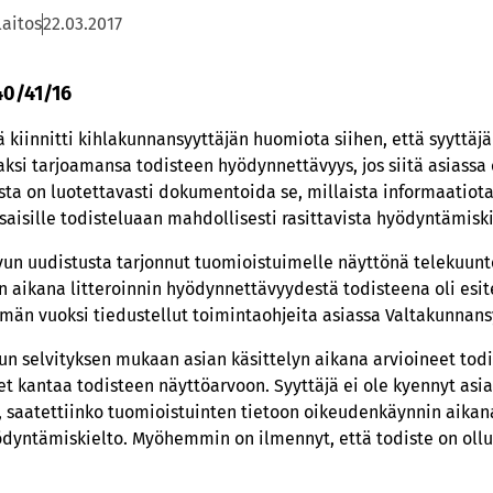
laitos
22.03.2017
40/41/16
 kiinnitti kihlakunnansyyttäjän huomiota siihen, että syyttäj
ksi tarjoamansa todisteen hyödynnettävyys, jos siitä asiassa 
ta on luotettavasti dokumentoida se, millaista informaatiota
aisille todisteluaan mahdollisesti rasittavista hyödyntämiski
uvun uudistusta tarjonnut tuomioistuimelle näyttönä telekuun
nan aikana litteroinnin hyödynnettävyydestä todisteena oli esit
ämän vuoksi tiedustellut toimintaohjeita asiassa Valtakunnans
n selvityksen mukaan asian käsittelyn aikana arvioineet tod
t kantaa todisteen näyttöarvoon. Syyttäjä ei ole kyennyt asia
, saatettiinko tuomioistuinten tietoon oikeudenkäynnin aikana
ödyntämiskielto. Myöhemmin on ilmennyt, että todiste on oll