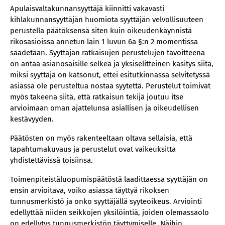
Apulaisvaltakunnansyyttäjä kiinnitti vakavasti
kihlakunnansyyttäjän huomiota syyttäjän velvollisuuteen
perustella päätöksensä siten kuin oikeudenkäynnistä
rikosasioissa annetun lain 1 luvun 6a §:n 2 momentissa
säädetään. Syyttäjän ratkaisujen perustelujen tavoitteena
on antaa asianosaisille selkeä ja yksiselitteinen käsitys siitä,
miksi syyttäjä on katsonut, ettei esitutkinnassa selvitetyssä
asiassa ole perusteltua nostaa syytettä. Perustelut toimivat
myös takeena siitä, että ratkaisun tekijä joutuu itse
arvioimaan oman ajattelunsa asiallisen ja oikeudellisen
kestävyyden.
Päätösten on myös rakenteeltaan oltava sellaisia, että
tapahtumakuvaus ja perustelut ovat vaikeuksitta
yhdistettävissä toisiinsa.
Toimenpiteistäluopumispäätöstä laadittaessa syyttäjän on
ensin arvioitava, voiko asiassa täyttyä rikoksen
tunnusmerkistö ja onko syyttäjällä syyteoikeus. Arviointi
edellyttää niiden seikkojen yksilöintiä, joiden olemassaolo
on edellytys tunnusmerkistön täyttymiselle. Näihin