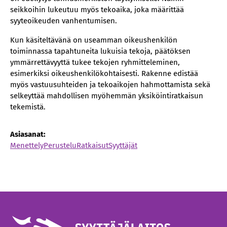
seikkoihin lukeutuu myös tekoaika, joka määrittää
syyteoikeuden vanhentumisen.
Kun käsiteltävänä on useamman oikeushenkilön
toiminnassa tapahtuneita lukuisia tekoja, päätöksen
ymmärrettävyyttä tukee tekojen ryhmitteleminen,
esimerkiksi oikeushenkilökohtaisesti. Rakenne edistää
myös vastuusuhteiden ja tekoaikojen hahmottamista sekä
selkeyttää mahdollisen myöhemmän yksiköintiratkaisun
tekemistä.
Asiasanat:
Menettely
Perustelu
Ratkaisut
Syyttäjät