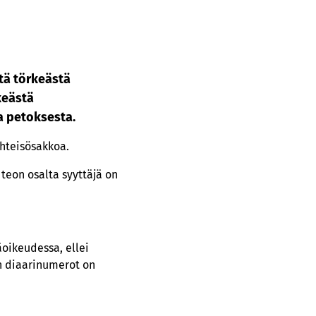
tä törkeästä
keästä
a petoksesta.
yhteisösakkoa.
teon osalta syyttäjä on
äoikeudessa, ellei
en diaarinumerot on