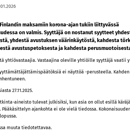
.01.2026
Finlandin maksamiin korona-ajan tukiin liittyvässä
dessa on valmis. Syyttäjä on nostanut syytteet yhdes
stä, yhdestä avustuksen väärinkäytöstä, kahdesta tör
estä avustuspetoksesta ja kahdesta perusmuotoisest
ä yhtiövastaajia. Vastaajina oleville yhtiöille syyttäjä vaatii 
 syyttämättäjättämispäätöksiä ei näyttöä -perusteella. Kahden 
anhentuneen.
iasta 27.11.2025.
inta-aineisto tulevat julkisiksi, kun asia on ollut esillä käräj
. Pääkäsittelyn ajankohta ei ole vielä tiedossa. Kokonaisuud
 lopussa.
essa muuta tiedotettavaa.