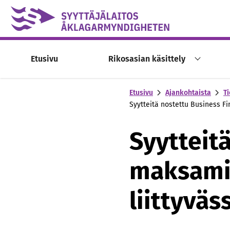
Skip to content -saavutettavuusohje
Etusivu
Rikosasian käsittely
Etusivu
Ajankohtaista
Ti
Syytteitä nostettu Business Fi
Syytteit
maksamii
liittyväs