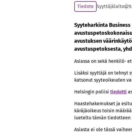
Tiedote
Syyttäjälaitos
29
Syyteharkinta Business 
avustuspetoskokonaisuu
avustuksen väärinkäytö
avustuspetoksesta, yhd
Asiassa on sekä henkilö- ett
Lisäksi syyttäjä on tehnyt
katsonut syyteoikeuden v
Helsingin poliisi
tiedotti
as
Haastehakemukset ja esitutk
käräjäoikeus toisin määrää
lueteltu tämän tiedotteen
Asiasta ei ole tässä vaihe