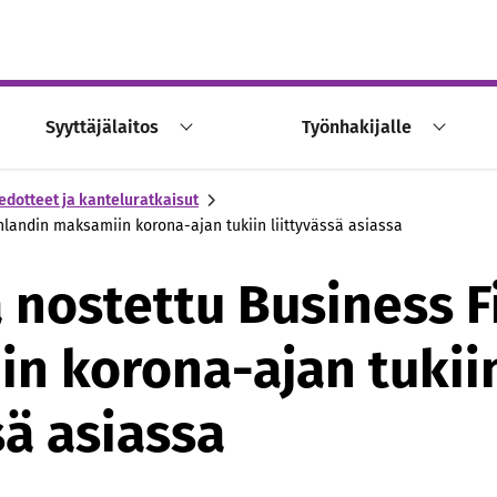
Syyttäjälaitos
Työnhakijalle
edotteet ja kanteluratkaisut
nlandin maksamiin korona-ajan tukiin liittyvässä asiassa
ä nostettu Business F
n korona-ajan tukii
sä asiassa