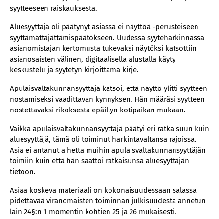
syytteeseen raiskauksesta.
Aluesyyttäjä oli päätynyt asiassa ei näyttöä -perusteiseen
syyttämättäjättämispäätökseen. Uudessa syyteharkinnassa
asianomistajan kertomusta tukevaksi näytöksi katsottiin
asianosaisten välinen, digitaalisella alustalla käyty
keskustelu ja syytetyn kirjoittama kirje.
Apulaisvaltakunnansyyttäjä katsoi, että näyttö ylitti syytteen
nostamiseksi vaadittavan kynnyksen. Hän määräsi syytteen
nostettavaksi rikoksesta epäillyn kotipaikan mukaan.
Vaikka apulaisvaltakunnansyyttäjä päätyi eri ratkaisuun kuin
aluesyyttäjä, tämä oli toiminut harkintavaltansa rajoissa.
Asia ei antanut aihetta muihin apulaisvaltakunnansyyttäjän
toimiin kuin että hän saattoi ratkaisunsa aluesyyttäjän
tietoon.
Asiaa koskeva materiaali on kokonaisuudessaan salassa
pidettävää viranomaisten toiminnan julkisuudesta annetun
lain 24§:n 1 momentin kohtien 25 ja 26 mukaisesti.