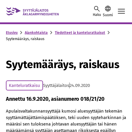
Siirry sisältöön
Haku
Suomi
Etusivu
Ajankohtaista
Tiedotteet ja kanteluratkaisut
Syytemääräys, raiskaus
Syytemääräys, raiskaus
Kanteluratkaisu
Syyttäjälaitos
24.09.2020
Annettu 16.9.2020, asianumero 018/21/20
Apulaisvaltakunnansyyttäjä kumosi aluesyyttäjän tekemän
syyttämättäjättämispäätöksen, teki uuden syyteharkinnan ja
määräsi sen tuloksena johtavan aluesyyttäjän tai hänen
määräämänsä syyttäjän asettamaan rikoksesta epäillyn