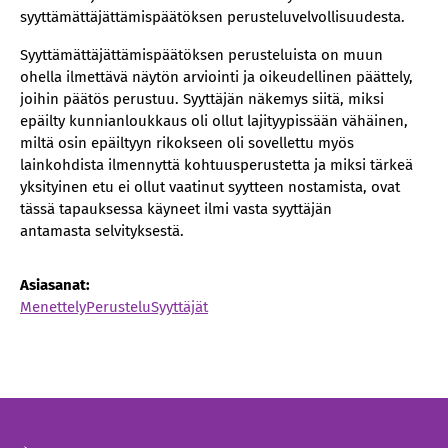
syyttämättäjättämispäätöksen perusteluvelvollisuudesta.
Syyttämättäjättämispäätöksen perusteluista on muun
ohella ilmettävä näytön arviointi ja oikeudellinen päättely,
joihin päätös perustuu. Syyttäjän näkemys siitä, miksi
epäilty kunnianloukkaus oli ollut lajityypissään vähäinen,
miltä osin epäiltyyn rikokseen oli sovellettu myös
lainkohdista ilmennyttä kohtuusperustetta ja miksi tärkeä
yksityinen etu ei ollut vaatinut syytteen nostamista, ovat
tässä tapauksessa käyneet ilmi vasta syyttäjän
antamasta selvityksestä.
Asiasanat:
Menettely
Perustelu
Syyttäjät