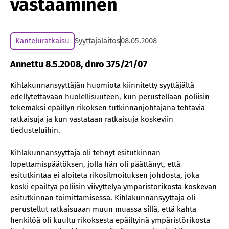
vastaaminen
Kanteluratkaisu
Syyttäjälaitos
08.05.2008
Annettu 8.5.2008, dnro 375/21/07
Kihlakunnansyyttäjän huomiota kiinnitetty syyttäjältä
edellytettävään huolellisuuteen, kun perustellaan poliisin
tekemäksi epäillyn rikoksen tutkinnanjohtajana tehtäviä
ratkaisuja ja kun vastataan ratkaisuja koskeviin
tiedusteluihin.
Kihlakunnansyyttäjä oli tehnyt esitutkinnan
lopettamispäätöksen, jolla hän oli päättänyt, että
esitutkintaa ei aloiteta rikosilmoituksen johdosta, joka
koski epäiltyä poliisin viivyttelyä ympäristörikosta koskevan
esitutkinnan toimittamisessa. Kihlakunnansyyttäjä oli
perustellut ratkaisuaan muun muassa sillä, että kahta
henkilöä oli kuultu rikoksesta epäiltyinä ympäristörikosta