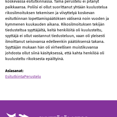
koskevassa esitutkinnassa. Tämä perustelu ei pitänyt
paikkaansa. Poliisi ei ollut suorittanut yhtään kuulustelua
rikosilmoituksen tekemisen ja viivyttelyä koskevan
esitutkinnan lopettamispäätöksen välisenä noin vuoden ja
kymmenen kuukauden aikana. Rikosilmoituksen tekijän
tiedusteltua syyttäjältä, keitä henkilöitä oli kuulusteltu,
syyttäjä ei ollut vastannut tiedusteluun, vaan oli yleisesti
ilmoittanut seisovansa edelleenkin päätöksensä takana.
Syyttäjän mukaan hän oli virheellisen muistikuvansa
johdosta ollut siinä käsityksessä, että kahta henkilöä oli
kuulusteltu rikoksesta epäiltyinä.
Asiasanat:
Esitutkinta
Perustelu