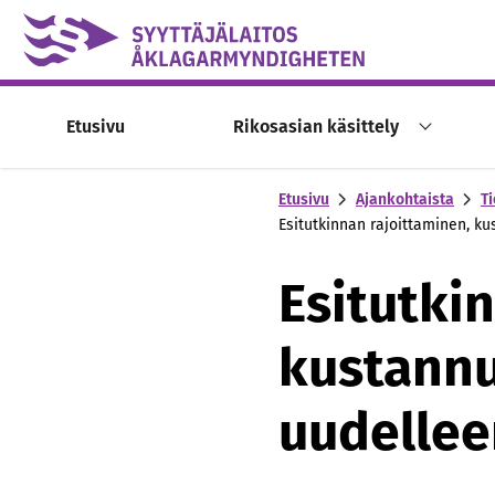
Skip to content -saavutettavuusohje
Etusivu
Rikosasian käsittely
Etusivu
Ajankohtaista
Ti
Esitutkinnan rajoittaminen, k
Esitutki
kustannu
uudellee