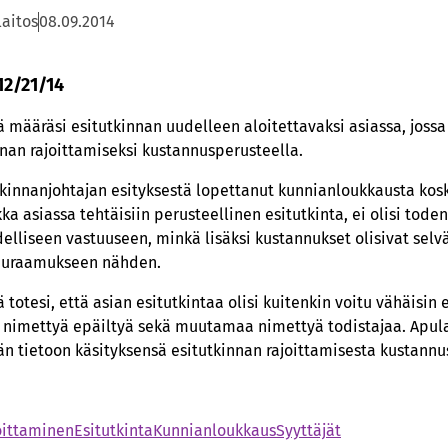
laitos
08.09.2014
12/21/14
 määräsi esitutkinnan uudelleen aloitettavaksi asiassa, jossa
nan rajoittamiseksi kustannusperusteella.
tkinnanjohtajan esityksestä lopettanut kunnianloukkausta kos
a asiassa tehtäisiin perusteellinen esitutkinta, ei olisi tode
udelliseen vastuuseen, minkä lisäksi kustannukset olisivat sel
seuraamukseen nähden.
totesi, että asian esitutkintaa olisi kuitenkin voitu vähäisin 
 nimettyä epäiltyä sekä muutamaa nimettyä todistajaa. Apul
än tietoon käsityksensä esitutkinnan rajoittamisesta kustann
oittaminen
Esitutkinta
Kunnianloukkaus
Syyttäjät