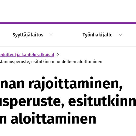
Syyttäjälaitos
Työnhakijalle
edotteet ja kanteluratkaisut
ustannusperuste, esitutkinnan uudelleen aloittaminen
nnan rajoittaminen,
speruste, esitutkin
n aloittaminen