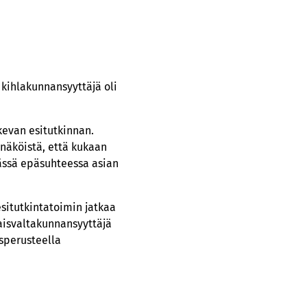
 kihlakunnansyyttäjä oli
kevan esitutkinnan.
nnäköistä, että kukaan
vässä epäsuhteessa asian
esitutkintatoimin jatkaa
aisvaltakunnansyyttäjä
usperusteella