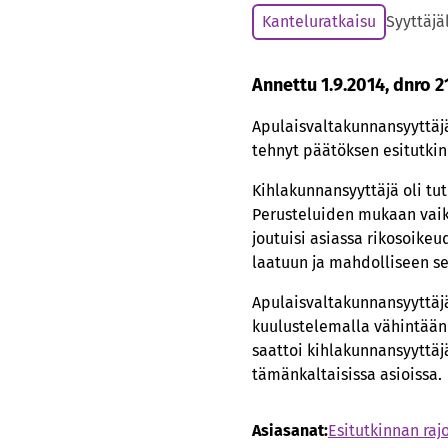
Kanteluratkaisu
Syyttäjä
Annettu 1.9.2014, dnro 2
Apulaisvaltakunnansyyttäjä
tehnyt päätöksen esitutkin
Kihlakunnansyyttäjä oli tu
Perusteluiden mukaan vaikk
joutuisi asiassa rikosoike
laatuun ja mahdolliseen 
Apulaisvaltakunnansyyttäjä 
kuulustelemalla vähintään
saattoi kihlakunnansyyttäj
tämänkaltaisissa asioissa.
Asiasanat:
Esitutkinnan raj