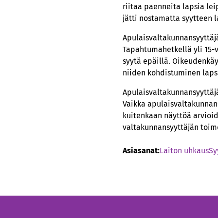
riitaa paenneita lapsia le
jätti nostamatta syytteen 
Apulaisvaltakunnansyyttäjä 
Tapahtumahetkellä yli 15-v
syytä epäillä. Oikeudenkäy
niiden kohdistuminen lapsii
Apulaisvaltakunnansyyttäjä
Vaikka apulaisvaltakunnans
kuitenkaan näyttöä arvioide
valtakunnansyyttäjän toime
Asiasanat:
Laiton uhkaus
Sy