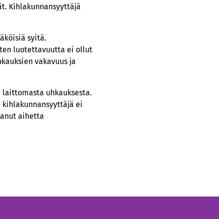
ät. Kihlakunnansyyttäjä
äköisiä syitä.
en luotettavuutta ei ollut
uhkauksien vakavuus ja
a laittomasta uhkauksesta.
 kihlakunnansyyttäjä ei
tanut aihetta