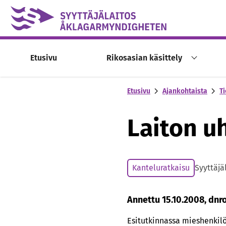
Skip to content -saavutettavuusohje
Etusivu
Rikosasian käsittely
Etusivu
Ajankohtaista
Ti
Laiton u
Kanteluratkaisu
Syyttäjä
Annettu 15.10.2008, dnr
Esitutkinnassa mieshenkilö