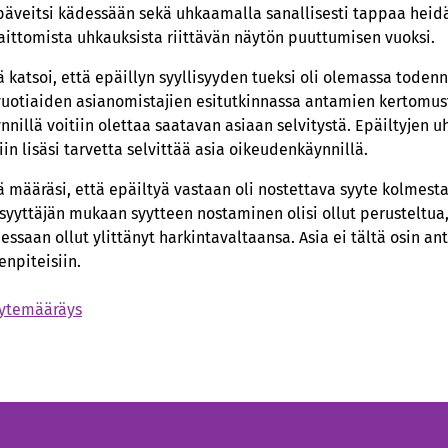
ipäveitsi kädessään sekä uhkaamalla sanallisesti tappaa heid
laittomista uhkauksista riittävän näytön puuttumisen vuoksi.
katsoi, että epäillyn syyllisyyden tueksi oli olemassa todenn
uotiaiden asianomistajien esitutkinnassa antamien kertomust
nnillä voitiin olettaa saatavan asiaan selvitystä. Epäiltyjen 
n lisäsi tarvetta selvittää asia oikeudenkäynnillä.
 määräsi, että epäiltyä vastaan oli nostettava syyte kolmest
yyttäjän mukaan syytteen nostaminen olisi ollut perusteltua,
ssaan ollut ylittänyt harkintavaltaansa. Asia ei tältä osin an
npiteisiin.
ytemääräys