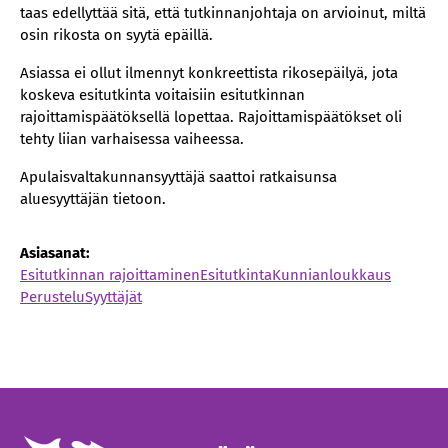
taas edellyttää sitä, että tutkinnanjohtaja on arvioinut, miltä
osin rikosta on syytä epäillä.
Asiassa ei ollut ilmennyt konkreettista rikosepäilyä, jota
koskeva esitutkinta voitaisiin esitutkinnan
rajoittamispäätöksellä lopettaa. Rajoittamispäätökset oli
tehty liian varhaisessa vaiheessa.
Apulaisvaltakunnansyyttäjä saattoi ratkaisunsa
aluesyyttäjän tietoon.
Asiasanat:
Esitutkinnan rajoittaminen
Esitutkinta
Kunnianloukkaus
Perustelu
Syyttäjät