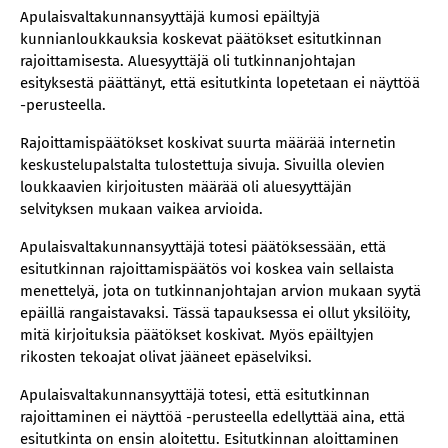
Apulaisvaltakunnansyyttäjä kumosi epäiltyjä
kunnianloukkauksia koskevat päätökset esitutkinnan
rajoittamisesta. Aluesyyttäjä oli tutkinnanjohtajan
esityksestä päättänyt, että esitutkinta lopetetaan ei näyttöä
-perusteella.
Rajoittamispäätökset koskivat suurta määrää internetin
keskustelupalstalta tulostettuja sivuja. Sivuilla olevien
loukkaavien kirjoitusten määrää oli aluesyyttäjän
selvityksen mukaan vaikea arvioida.
Apulaisvaltakunnansyyttäjä totesi päätöksessään, että
esitutkinnan rajoittamispäätös voi koskea vain sellaista
menettelyä, jota on tutkinnanjohtajan arvion mukaan syytä
epäillä rangaistavaksi. Tässä tapauksessa ei ollut yksilöity,
mitä kirjoituksia päätökset koskivat. Myös epäiltyjen
rikosten tekoajat olivat jääneet epäselviksi.
Apulaisvaltakunnansyyttäjä totesi, että esitutkinnan
rajoittaminen ei näyttöä -perusteella edellyttää aina, että
esitutkinta on ensin aloitettu. Esitutkinnan aloittaminen