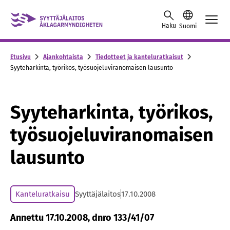
Skip to content -saavutettavuusohje
Haku
Suomi
Etusivu
Ajankohtaista
Tiedotteet ja kanteluratkaisut
Syyteharkinta, työrikos, työsuojeluviranomaisen lausunto
Syyteharkinta, työrikos,
työsuojeluviranomaisen
lausunto
Kanteluratkaisu
Syyttäjälaitos
17.10.2008
Annettu 17.10.2008, dnro 133/41/07