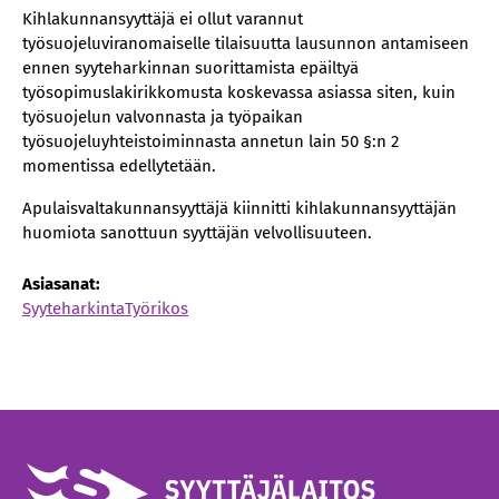
Kihlakunnansyyttäjä ei ollut varannut
työsuojeluviranomaiselle tilaisuutta lausunnon antamiseen
ennen syyteharkinnan suorittamista epäiltyä
työsopimuslakirikkomusta koskevassa asiassa siten, kuin
työsuojelun valvonnasta ja työpaikan
työsuojeluyhteistoiminnasta annetun lain 50 §:n 2
momentissa edellytetään.
Apulaisvaltakunnansyyttäjä kiinnitti kihlakunnansyyttäjän
huomiota sanottuun syyttäjän velvollisuuteen.
Asiasanat:
Syyteharkinta
Työrikos