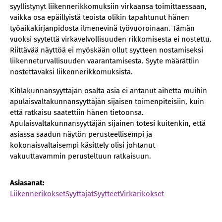
syyllistynyt liikennerikkomuksiin virkaansa toimittaessaan,
vaikka osa epäillyistä teoista olikin tapahtunut hänen
työaikakirjanpidosta ilmenevinä työvuoroinaan. Tämän
vuoksi syytettä virkavelvollisuuden rikkomisesta ei nostettu.
Riittävää näyttöä ei myöskään ollut syytteen nostamiseksi
liikenneturvallisuuden vaarantamisesta. Syyte määrättiin
nostettavaksi liikennerikkomuksista.
Kihlakunnansyyttäjän osalta asia ei antanut aihetta muihin
apulaisvaltakunnansyyttäjän sijaisen toimenpiteisiin, kuin
että ratkaisu saatettiin hänen tietoonsa.
Apulaisvaltakunnansyyttäjän sijainen totesi kuitenkin, että
asiassa saadun näytön perusteellisempi ja
kokonaisvaltaisempi käsittely olisi johtanut
vakuuttavammin perusteltuun ratkaisuun.
Asiasanat:
Liikennerikokset
Syyttäjät
Syytteet
Virkarikokset