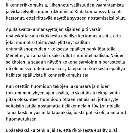
liikennerikkomuksia, liikenneturvallisuuden vaarantamista
ja virkavelvollisuuden rikkomista. Kihlakunnansyyttäjä oli
katsonut, ettei riittävää näyttöä syytteen nostamiseksi ollut.
Apulaisvaltakunnansyyttäjän sijainen piti varsin
epäuskottavana rikoksesta epäillyn kertomusta siitä, että
joku muu olisi toistuvasti ylittänyt sallitun
enimmäisnopeuden rikoksesta epäillyn henkilöautolla.
Menettely oli ainakin osaksi ollut suunnitelmallista. Näiden
seikkojen ja saadun näytön kokonaisarvioinnin perusteella
oli olemassa todennäköisiä syitä epäillä rikoksesta epäiltyä
kaikista epäillyistä liikennerikkomuksista.
Kun otettiin huomioon tekojen lukumäärä ja niiden
toistuminen lyhyen ajan sisällä, ei yksittäisiä tekoja voitu
pitää olosuhteet huomioon ottaen vähäisinä, jotta syyte
voitaisiin jättää nostamatta tieliikennelain 104 §:n nojalla.
Tämä koski myös niitä tapauksia, joista poliisi oli jo antanut
huomautuksen.
Epäselväksi kuitenkin jäi se, että rikoksesta epäilty olisi