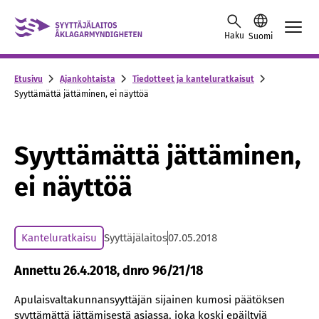
Skip to content -saavutettavuusohje
Haku
Suomi
Etusivu
Ajankohtaista
Tiedotteet ja kanteluratkaisut
Syyttämättä jättäminen, ei näyttöä
Syyttämättä jättäminen,
ei näyttöä
Kanteluratkaisu
Syyttäjälaitos
07.05.2018
Annettu 26.4.2018, dnro 96/21/18
Apulaisvaltakunnansyyttäjän sijainen kumosi päätöksen
syyttämättä jättämisestä asiassa, joka koski epäiltyjä