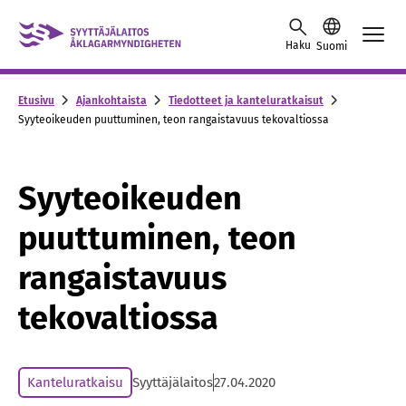
Skip to content -saavutettavuusohje
Haku
Suomi
Etusivu
Ajankohtaista
Tiedotteet ja kanteluratkaisut
Syyteoikeuden puuttuminen, teon rangaistavuus tekovaltiossa
Syyteoikeuden
puuttuminen, teon
rangaistavuus
tekovaltiossa
Kanteluratkaisu
Syyttäjälaitos
27.04.2020