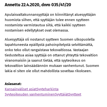
Annettu 22.4.2020, dnro 035/41/20
Apulaisvaltakunnansyyttäjä on kiinnittänyt aluesyyttäjän
huomiota siihen, että syyttäjän tulee ennen syytteen
nostamista varmistautua siitä, että kaikki syytteen
nostamisen edellytykset ovat olemassa.
Aluesyyttäjä oli nostanut syytteen Suomen ulkopuolella
tapahtuneesta epäillystä pahoinpitelystä selvittämättä,
onko teko ollut rangaistava tekovaltiossa. Vastaajan
tiedusteltua asiaa syyttäjä on ottanut yhteyttä tekovaltion
viranomaisiin ja saanut tietää, että syyteoikeus on
tekovaltion lainsäädännön mukaan vanhentunut. Suomen
lakia ei siten ole ollut mahdollista soveltaa rikokseen.
Asiasanat:
Kansainväliset asiat
Syyteharkinta
Syyteoikeuden vanhentuminen
Syyttäjät
Syytteet