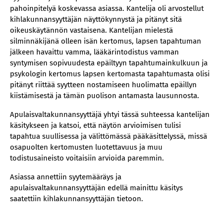
pahoinpitelyä koskevassa asiassa. Kantelija oli arvostellut
kihlakunnansyyttäjän näyttökynnystä ja pitänyt sitä
oikeuskäytännön vastaisena. Kantelijan mielestä
silminnäkijänä olleen isän kertomus, lapsen tapahtuman
jälkeen havaittu vamma, lääkärintodistus vamman
syntymisen sopivuudesta epäiltyyn tapahtumainkulkuun ja
psykologin kertomus lapsen kertomasta tapahtumasta olisi
pitänyt riittää syytteen nostamiseen huolimatta epäillyn
kiistämisestä ja tämän puolison antamasta lausunnosta.
Apulaisvaltakunnansyyttäjä yhtyi tässä suhteessa kantelijan
käsitykseen ja katsoi, että näytön arvioimisen tulisi
tapahtua suullisessa ja välittömässä pääkäsittelyssä, missä
osapuolten kertomusten luotettavuus ja muu
todistusaineisto voitaisiin arvioida paremmin.
Asiassa annettiin syytemääräys ja
apulaisvaltakunnansyyttäjän edellä mainittu käsitys
saatettiin kihlakunnansyyttäjän tietoon.