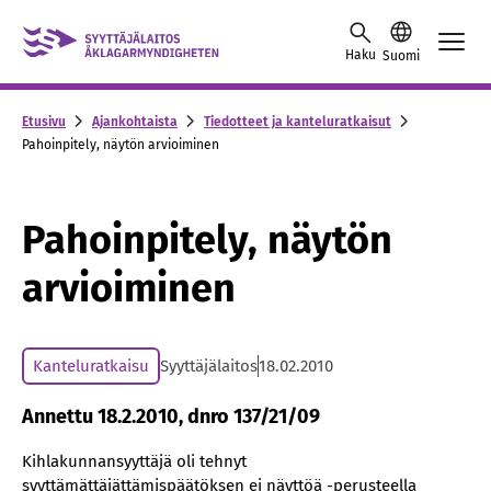
Skip to content -saavutettavuusohje
Haku
Suomi
Etusivu
Ajankohtaista
Tiedotteet ja kanteluratkaisut
Pahoinpitely, näytön arvioiminen
Pahoinpitely, näytön
arvioiminen
Kanteluratkaisu
Syyttäjälaitos
18.02.2010
Annettu 18.2.2010, dnro 137/21/09
Kihlakunnansyyttäjä oli tehnyt
syyttämättäjättämispäätöksen ei näyttöä -perusteella