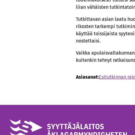
liian vähäisten tutkintato
Tutkittavan asian laatu hu
rikosten tarkempi tutkimi
käyttää toissijaista syyteo
nostettaisi.
Vaikka apulaisvaltakunnans
kuitenkin tehnyt ratkaisun
Asiasanat:
Esitutkinnan raj