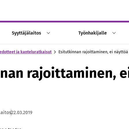
Syyttäjälaitos
Työnhakijalle
edotteet ja kanteluratkaisut
Esitutkinnan rajoittaminen, ei näyttöä
nnan rajoittaminen, e
laitos
22.03.2019