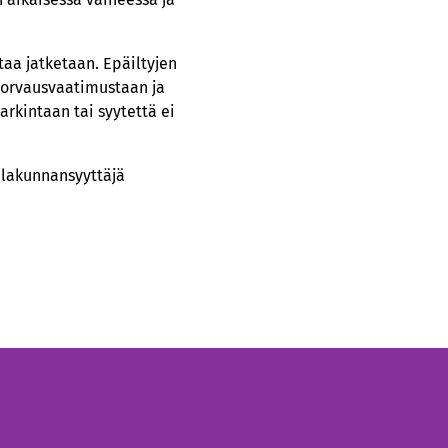
taa jatketaan. Epäiltyjen
korvausvaatimustaan ja
arkintaan tai syytettä ei
ihlakunnansyyttäjä