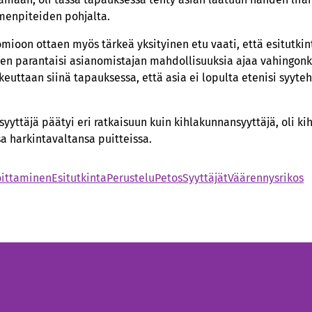
imenpiteiden pohjalta.
omioon ottaen myös tärkeä yksityinen etu vaati, että esitutkin
nen parantaisi asianomistajan mahdollisuuksia ajaa vahingon
ikeuttaan siinä tapauksessa, että asia ei lopulta etenisi syyteh
yyttäjä päätyi eri ratkaisuun kuin kihlakunnansyyttäjä, oli k
sa harkintavaltansa puitteissa.
oittaminen
Esitutkinta
Perustelu
Petos
Syyttäjät
Väärennysrikos