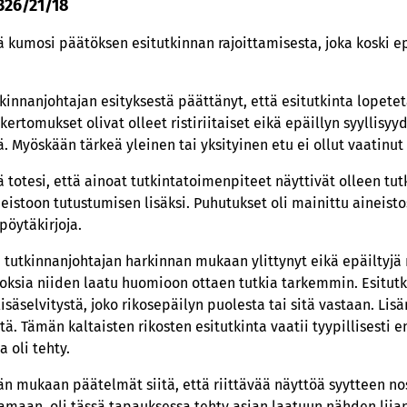
 326/21/18
 kumosi päätöksen esitutkinnan rajoittamisesta, joka koski e
kinnanjohtajan esityksestä päättänyt, että esitutkinta lopetet
ertomukset olivat olleet ristiriitaiset eikä epäillyn syyllisyyd
. Myöskään tärkeä yleinen tai yksityinen etu ei ollut vaatinut
 totesi, että ainoat tutkintatoimenpiteet näyttivät olleen tu
ineistoon tutustumisen lisäksi. Puhutukset oli mainittu aineisto
pöytäkirjoja.
 tutkinnanjohtajan harkinnan mukaan ylittynyt eikä epäiltyjä 
ikoksia niiden laatu huomioon ottaen tutkia tarkemmin. Esitutk
isäselvitystä, joko rikosepäilyn puolesta tai sitä vastaan. Li
istä. Tämän kaltaisten rikosten esitutkinta vaatii tyypillises
 oli tehty.
n mukaan päätelmät siitä, että riittävää näyttöä syytteen no
aamaan, oli tässä tapauksessa tehty asian laatuun nähden liian