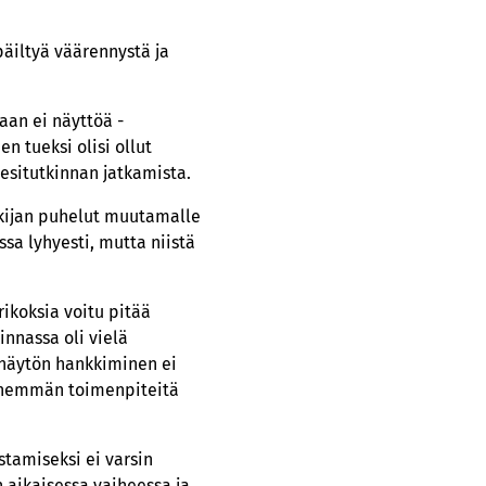
päiltyä väärennystä ja
aan ei näyttöä -
en tueksi olisi ollut
 esitutkinnan jatkamista.
tkijan puhelut muutamalle
ssa lyhyesti, mutta niistä
rikoksia voitu pitää
innassa oli vielä
sänäytön hankkiminen ei
ti enemmän toimenpiteitä
stamiseksi ei varsin
 aikaisessa vaiheessa ja