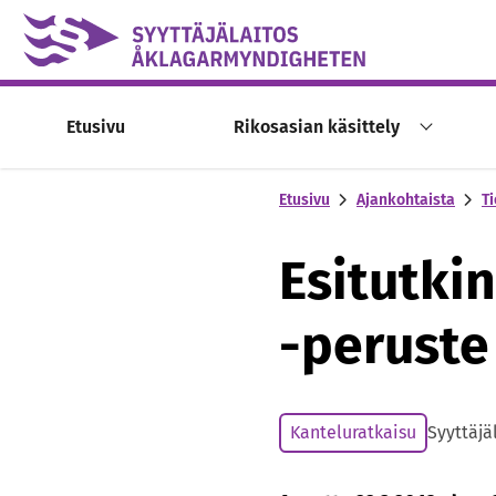
Skip to content -saavutettavuusohje
Etusivu
Rikosasian käsittely
Etusivu
Ajankohtaista
Ti
Esitutki
-peruste
Kanteluratkaisu
Syyttäjä