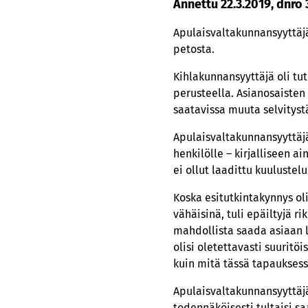
Annettu 22.3.2019, dnro
Apulaisvaltakunnansyyttäjä
petosta.
Kihlakunnansyyttäjä oli tut
perusteella. Asianosaisten k
saatavissa muuta selvitystä
Apulaisvaltakunnansyyttäjä
henkilölle – kirjalliseen a
ei ollut laadittu kuulustelu
Koska esitutkintakynnys oli
vähäisinä, tuli epäiltyjä r
mahdollista saada asiaan l
olisi oletettavasti suuritö
kuin mitä tässä tapauksessa
Apulaisvaltakunnansyyttäjä
todennäköisesti tultaisi s