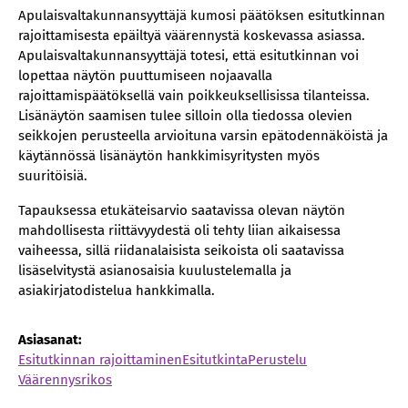
Apulaisvaltakunnansyyttäjä kumosi päätöksen esitutkinnan
rajoittamisesta epäiltyä väärennystä koskevassa asiassa.
Apulaisvaltakunnansyyttäjä totesi, että esitutkinnan voi
lopettaa näytön puuttumiseen nojaavalla
rajoittamispäätöksellä vain poikkeuksellisissa tilanteissa.
Lisänäytön saamisen tulee silloin olla tiedossa olevien
seikkojen perusteella arvioituna varsin epätodennäköistä ja
käytännössä lisänäytön hankkimisyritysten myös
suuritöisiä.
Tapauksessa etukäteisarvio saatavissa olevan näytön
mahdollisesta riittävyydestä oli tehty liian aikaisessa
vaiheessa, sillä riidanalaisista seikoista oli saatavissa
lisäselvitystä asianosaisia kuulustelemalla ja
asiakirjatodistelua hankkimalla.
Asiasanat:
Esitutkinnan rajoittaminen
Esitutkinta
Perustelu
Väärennysrikos