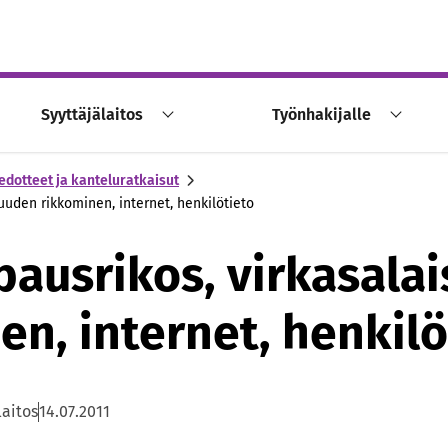
Syyttäjälaitos
Työnhakijalle
edotteet ja kanteluratkaisut
uden rikkominen, internet, henkilötieto
ausrikos, virkasala
en, internet, henkilö
laitos
14.07.2011