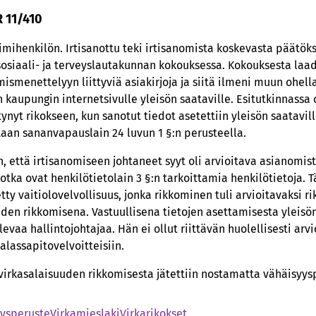
R 11/410
oimihenkilön. Irtisanottu teki irtisanomista koskevasta päätö
 sosiaali- ja terveyslautakunnan kokouksessa. Kokouksesta laad
omismenettelyyn liittyviä asiakirjoja ja siitä ilmeni muun ohel
 kaupungin internetsivulle yleisön saataville. Esitutkinnassa ol
ynyt rikokseen, kun sanotut tiedot asetettiin yleisön saatavil
taan sananvapauslain 24 luvun 1 §:n perusteella.
n, että irtisanomiseen johtaneet syyt oli arvioitava asianomis
jotka ovat henkilötietolain 3 §:n tarkoittamia henkilötietoja. T
tty vaitiolovelvollisuus, jonka rikkominen tuli arvioitavaksi ri
uden rikkomisena. Vastuullisena tietojen asettamisesta yleisön
vaa hallintojohtajaa. Hän ei ollut riittävän huolellisesti arvi
alassapitovelvoitteisiin.
virkasalaisuuden rikkomisesta jätettiin nostamatta vähäisyys
yysperuste
Virkamieslaki
Virkarikokset