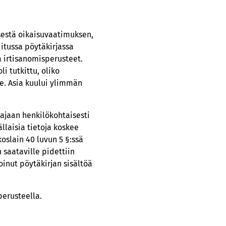
ksestä oikaisuvaatimuksen,
itussa pöytäkirjassa
la irtisanomisperusteet.
i tutkittu, oliko
le. Asia kuului ylimmän
tajaan henkilökohtaisesti
ällaisia tietoja koskee
koslain 40 luvun 5 §:ssä
 saataville pidettiin
oinut pöytäkirjan sisältöä
perusteella.