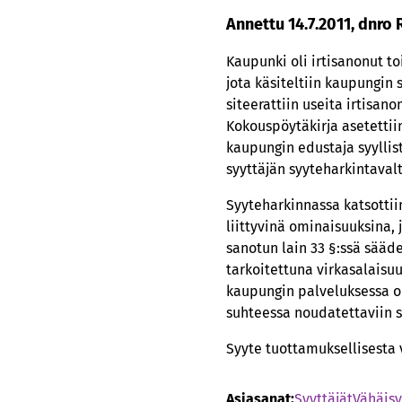
Annettu 14.7.2011, dnro 
Kaupunki oli irtisanonut t
jota käsiteltiin kaupungin
siteerattiin useita irtisan
Kokouspöytäkirja asetettiin
kaupungin edustaja syyllist
syyttäjän syyteharkintaval
Syyteharkinnassa katsottii
liittyvinä ominaisuuksina, 
sanotun lain 33 §:ssä sääde
tarkoitettuna virkasalaisu
kaupungin palveluksessa ole
suhteessa noudatettaviin s
Syyte tuottamuksellisesta 
Asiasanat:
Syyttäjät
Vähäis