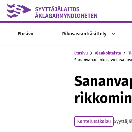
Skip to content -saavutettavuusohje
Etusivu
Rikosasian käsittely
Etusivu
Ajankohtaista
Ti
Sananvapausrikos, virkasalaisu
Sananvap
rikkomin
Kanteluratkaisu
Syyttäjä