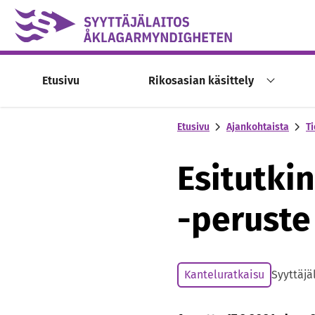
Skip to content -saavutettavuusohje
Etusivu
Rikosasian käsittely
Etusivu
Ajankohtaista
Ti
Esitutki
-peruste
Kanteluratkaisu
Syyttäjä