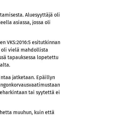
amisesta. Aluesyyttäjä oli
ella asiassa, jossa oli
een VKS:2016:5 esitutkinnan
 oli vielä mahdollista
tässä tapauksessa lopetettu
alta.
intaa jatketaan. Epäillyn
hingonkorvausvaatimustaan
teharkintaan tai syytettä ei
aihetta muuhun, kuin että