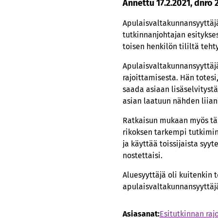
Annettu 17.2.2021, dnro 
Apulaisvaltakunnansyyttäjä
tutkinnanjohtajan esitykses
toisen henkilön tililtä teht
Apulaisvaltakunnansyyttäjä
rajoittamisesta. Hän totesi
saada asiaan lisäselvitystä
asian laatuun nähden liian
Ratkaisun mukaan myös tärke
rikoksen tarkempi tutkimi
ja käyttää toissijaista syy
nostettaisi.
Aluesyyttäjä oli kuitenkin 
apulaisvaltakunnansyyttäjä
Asiasanat:
Esitutkinnan raj