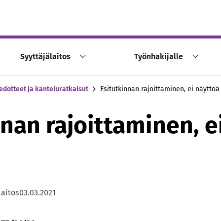
Syyttäjälaitos
Työnhakijalle
edotteet ja kanteluratkaisut
Esitutkinnan rajoittaminen, ei näyttöä
nnan rajoittaminen, e
laitos
03.03.2021