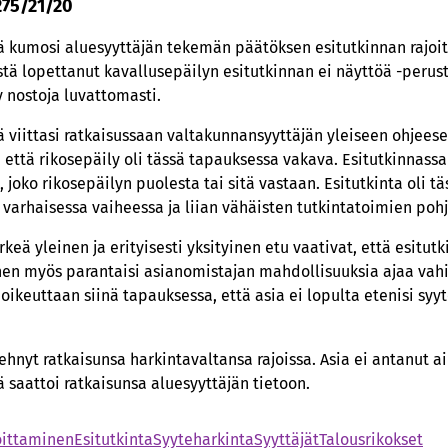
275/21/20
 kumosi aluesyyttäjän tekemän päätöksen esitutkinnan rajoitt
tä lopettanut kavallusepäilyn esitutkinnan ei näyttöä -peruste
y nostoja luvattomasti.
 viittasi ratkaisussaan valtakunnansyyttäjän yleiseen ohjees
, että rikosepäily oli tässä tapauksessa vakava. Esitutkinnassa
, joko rikosepäilyn puolesta tai sitä vastaan. Esitutkinta oli 
 varhaisessa vaiheessa ja liian vähäisten tutkintatoimien pohj
ä yleinen ja erityisesti yksityinen etu vaativat, että esitutk
nen myös parantaisi asianomistajan mahdollisuuksia ajaa va
teoikeuttaan siinä tapauksessa, että asia ei lopulta etenisi syy
tehnyt ratkaisunsa harkintavaltansa rajoissa. Asia ei antanut 
 saattoi ratkaisunsa aluesyyttäjän tietoon.
oittaminen
Esitutkinta
Syyteharkinta
Syyttäjät
Talousrikokset