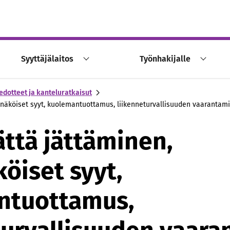
Syyttäjälaitos
Työnhakijalle
edotteet ja kanteluratkaisut
näköiset syyt, kuolemantuottamus, liikenneturvallisuuden vaarantam
ttä jättäminen,
öiset syyt,
ntuottamus,