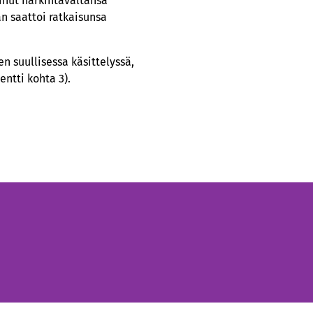
minut harkintavaltansa
än saattoi ratkaisunsa
n suullisessa käsittelyssä,
ntti kohta 3).