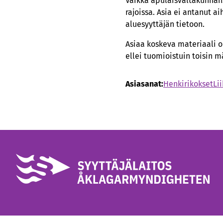
Vaikka apulaisvaltakunnans
rajoissa. Asia ei antanut a
aluesyyttäjän tietoon.
Asiaa koskeva materiaali on
ellei tuomioistuin toisin 
Asiasanat:
Henkirikokset
Li