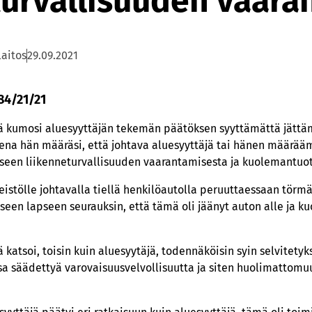
turvallisuuden vaar
laitos
29.09.2021
184/21/21
ä kumosi aluesyyttäjän tekemän päätöksen syyttämättä jättäm
ena hän määräsi, että johtava aluesyyttäjä tai hänen määrää
eeseen liikenneturvallisuuden vaarantamisesta ja kuolemantuo
nteistölle johtavalla tiellä henkilöautolla peruuttaessaan tör
een lapseen seurauksin, että tämä oli jäänyt auton alle ja ku
katsoi, toisin kuin aluesyytäjä, todennäköisin syin selvitetyks
issa säädettyä varovaisuusvelvollisuutta ja siten huolimattom