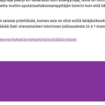
yyttäjä päätyi eri ratkaisuun kuin aluesyyttäjä, tämä oli toi
ihetta muihin apulaisvaltakunnansyyttäjän toimiin kuin että h
 salassa pidettävää, kunnes asia on ollut esillä käräjäoikeude
määrää (laki viranomaisten toiminnan julkisuudesta 24 § 1 mome
ikennerikokset
Syyteharkinta
Syyttäjät
Syytteet