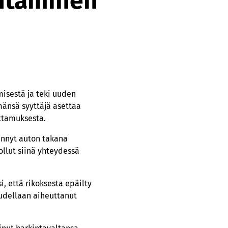
antaminen
isestä ja teki uuden
mänsä syyttäjä asettaa
ttamuksesta.
männyt auton takana
ollut siinä yhteydessä
i, että rikoksesta epäilty
uudellaan aiheuttanut