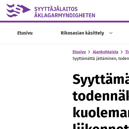
Skip to content -saavutettavuusohje
Etusivu
Rikosasian käsittely
Etusivu
Ajankohtaista
Ti
Syyttämättä jättäminen, toden
Syyttämä
todennäk
kuolema