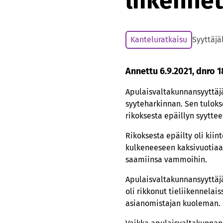
liikenne
Kanteluratkaisu
Syyttäjä
Annettu 6.9.2021, dnro 
Apulaisvaltakunnansyyttäj
syyteharkinnan. Sen tuloks
rikoksesta epäillyn syytt
Rikoksesta epäilty oli kii
kulkeneeseen kaksivuotiaas
saamiinsa vammoihin.
Apulaisvaltakunnansyyttäjä 
oli rikkonut tieliikennela
asianomistajan kuoleman.