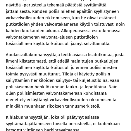
näyttöä -perusteella tekemää päätöstä syyttämättä
jättämisestä. Kahden poliisimiehen epäiltiin syyllistyneen
virkavelvollisuuden rikkomiseen, kun he olivat estäneet
putkatilojen yhden valvontakameran käytön toistuvasti noin
kahden kuukauden aikana. Alkuperäisessä esitutkinnassa
valvontakameran valvonta-alueen putkatilojen
tosiasiallinen käyttötarkoitus oli jäänyt selvittämättä.
Apulaisvaltakunnansyyttäjä teetti asiassa lisätutkintaa, josta
ilmeni kiistattomasti, että edellä mainittujen putkatilojen
tosiasiallinen käyttötarkoitus oli jo ennen poliisimiesten
toimia pysyvästi muuttunut. Tiloja ei käytetty poliisin
säilyttämien henkilöiden säilytys- tai kuljetustiloina, vaan
poliisiaseman henkilökunnan tauko- ja lepotiloina. Näin
ollen poliisimiesten valvontakameraan kohdistama
menettely ei täyttänyt virkavelvollisuuden rikkomisen tai
minkään muunkaan rikoksen tunnusmerkistöä.
Kihlakunnansyyttäjän, joka oli päätynyt asiassa
syyttämättäjättämiseen toisella perusteella, ei kuitenkaan
katsottu ylittäneen harkintavaltaansa.