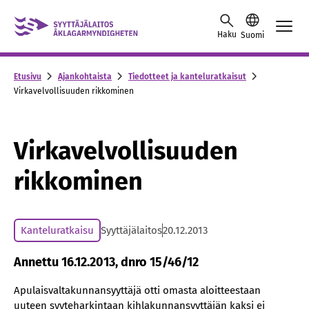
Skip to content -saavutettavuusohje
Haku
Suomi
Etusivu
Ajankohtaista
Tiedotteet ja kanteluratkaisut
Virkavelvollisuuden rikkominen
Virkavelvollisuuden
rikkominen
Kanteluratkaisu
Syyttäjälaitos
20.12.2013
Annettu 16.12.2013, dnro 15/46/12
Apulaisvaltakunnansyyttäjä otti omasta aloitteestaan
uuteen syyteharkintaan kihlakunnansyyttäjän kaksi ei