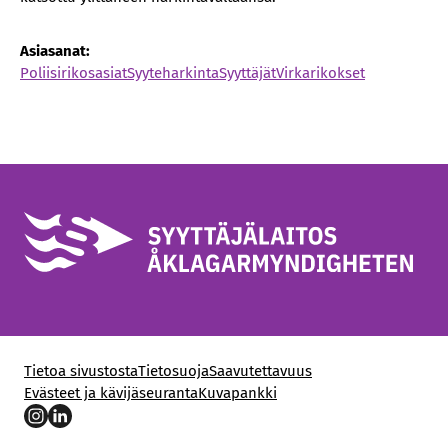
Asiasanat:
Poliisirikosasiat
Syyteharkinta
Syyttäjät
Virkarikokset
Tietoa sivustosta
Tietosuoja
Saavutettavuus
Evästeet ja kävijäseuranta
Kuvapankki