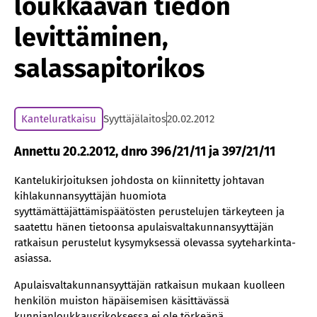
loukkaavan tiedon
levittäminen,
salassapitorikos
Kanteluratkaisu
Syyttäjälaitos
20.02.2012
Annettu 20.2.2012, dnro 396/21/11 ja 397/21/11
Kantelukirjoituksen johdosta on kiinnitetty johtavan
kihlakunnansyyttäjän huomiota
syyttämättäjättämispäätösten perustelujen tärkeyteen ja
saatettu hänen tietoonsa apulaisvaltakunnansyyttäjän
ratkaisun perustelut kysymyksessä olevassa syyteharkinta-
asiassa.
Apulaisvaltakunnansyyttäjän ratkaisun mukaan kuolleen
henkilön muiston häpäisemisen käsittävässä
kunnianloukkausrikoksessa ei ole törkeänä