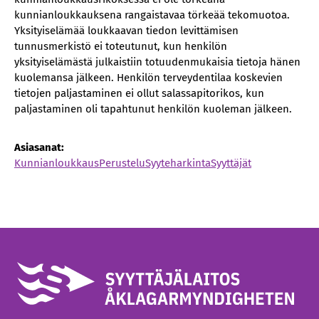
kunnianloukkauksena rangaistavaa törkeää tekomuotoa.
Yksityiselämää loukkaavan tiedon levittämisen
tunnusmerkistö ei toteutunut, kun henkilön
yksityiselämästä julkaistiin totuudenmukaisia tietoja hänen
kuolemansa jälkeen. Henkilön terveydentilaa koskevien
tietojen paljastaminen ei ollut salassapitorikos, kun
paljastaminen oli tapahtunut henkilön kuoleman jälkeen.
Asiasanat:
Kunnianloukkaus
Perustelu
Syyteharkinta
Syyttäjät