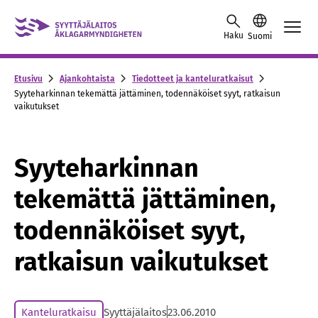
Skip to content -saavutettavuusohje
Haku
Suomi
Etusivu
Ajankohtaista
Tiedotteet ja kanteluratkaisut
Syyteharkinnan tekemättä jättäminen, todennäköiset syyt, ratkaisun
vaikutukset
Syyteharkinnan
tekemättä jättäminen,
todennäköiset syyt,
ratkaisun vaikutukset
Kanteluratkaisu
Syyttäjälaitos
23.06.2010