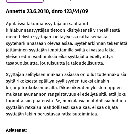
Annettu 23.6.2010, dnro 123/41/09
Apulaisvaltakunnansyyttäjä on saattanut
kihlakunnansyyttäjän tietoon käsityksensä virheellisestä
menettelystä syyttäjän kieltäytyessä ratkaisemasta
syyteharkinnassaan olevaa asiaa. Syyteharkinnan tekemättä
jättäminen syyttäjän ilmoittamilla syillä ei vastaa lakia,
yleisen edun vaatimuksia eikä syyttäjältä edellytettyä
tasapuolisuutta, joutuisuutta ja taloudellisuutta.
Syyttäjän selityksen mukaan asiassa on ollut todennäköisiä
syitä rikoksesta epäillyn syyllisyyden tueksi ainakin
kirjanpitorikoksen osalta. Rikosoikeuden yleisten oppien
mukaan avunannon rangaistavuus ei edellytä sitä, että joku
tuomittaisiin pääteosta. Se, minkälaisia mahdollisia huhuja
syyttäjän ratkaisu mahdollisesti saa aikaa, ei saa ohjata
syyttäjän lakiin perustuvaa ratkaisutoimintaa.
Asiasanat: