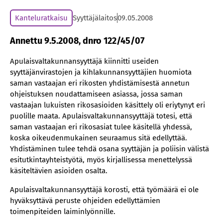
Kanteluratkaisu
Syyttäjälaitos
09.05.2008
Annettu 9.5.2008, dnro 122/45/07
Apulaisvaltakunnansyyttäjä kiinnitti useiden
syyttäjänvirastojen ja kihlakunnansyyttäjien huomiota
saman vastaajan eri rikosten yhdistämisestä annetun
ohjeistuksen noudattamiseen asiassa, jossa saman
vastaajan lukuisten rikosasioiden käsittely oli eriytynyt eri
puolille maata. Apulaisvaltakunnansyyttäjä totesi, että
saman vastaajan eri rikosasiat tulee käsitellä yhdessä,
koska oikeudenmukainen seuraamus sitä edellyttää.
Yhdistäminen tulee tehdä osana syyttäjän ja poliisin välistä
esitutkintayhteistyötä, myös kirjallisessa menettelyssä
käsiteltävien asioiden osalta.
Apulaisvaltakunnansyyttäjä korosti, että työmäärä ei ole
hyväksyttävä peruste ohjeiden edellyttämien
toimenpiteiden laiminlyönnille.