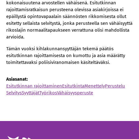
kokonaisuutena arvostellen vähäisenä. Esitutkinnan
rajoittamisratkaisun perusteena olevissa asiakirjoissa ei
epäillystä opintovapaalain säännösten rikkomisesta ollut
esitetty sellaista selvitystä, jonka perusteella sen vähäisyyttä
rikoslajin normaalitapaukseen verrattuna olisi mahdollista
arvioida.
Tämän vuoksi kihlakunnansyyttäjän tekemä päätös
esitutkinnan rajoittamisesta on kumottu ja asia määrätty
toimitettavaksi poliisiviranomaisen käsiteltäväksi.
Asiasanat:
Esitutkinnan rajoittaminen
Esitutkinta
Menettely
Perustelu
Selvitys
Syyttäjät
Työrikos
Vähäisyysperuste