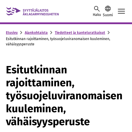
Skip to content -saavutettavuusohje
Haku
Suomi
Etusivu
Ajankohtaista
Tiedotteet ja kanteluratkaisut
Esitutkinnan rajoittaminen, työsuojeluviranomaisen kuuleminen,
vähäisyysperuste
Esitutkinnan
rajoittaminen,
työsuojeluviranomaisen
kuuleminen,
vähäisyysperuste