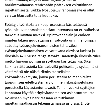
harkintavaltaansa tehdessään päätöksen esitutkinnan
rajoittamisesta, vaikka työsuojeluviranomaiselle ei ollut
varattu tilaisuutta tulla kuulluksi.
Epäiltyjä työrikoksia rikosprosessissa käsiteltäessä
työsuojeluviranomaisten asiantuntemusta on eri vaiheissa
tarkoitus käyttää hyväksi. Opintovapaalain ja eräiden
muiden lakien noudattamisen valvonta on nimenomaan
säädetty työsuojeluviranomaisten tehtäväksi.
Työsuojeluviranomaisen valvottavana olevissa laeissa ja
rikoslain 47 luvussa rangaistavaksi säädettyjä rikoksia tulee
melko harvoin poliisin ja syyttäjän käsiteltäviksi. Siksi
kaikilla näitä asioita käsittelevillä poliiseilla ja syyttäjillä ei
välttämättä ole näistä rikoksista sellaista
kokonaisnäkemystä, jonka perusteella toimenpiteistä
luopumisen edellytysten arvioiminen rikosilmoituksen
perusteella käy asiantuntevasti. Tämän vuoksi syyttäjien
kannattaa käyttää erityisviranomaisen asiantuntemusta
hyväkseen myös harkitessaan esitutkinnan
rajoittamisratkaisun tekemistä näissä asioissa. Ei ole