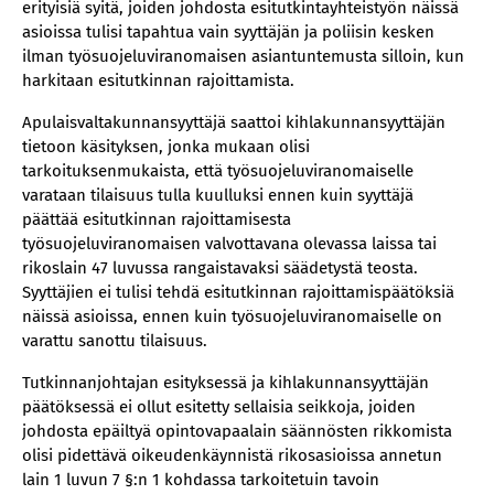
erityisiä syitä, joiden johdosta esitutkintayhteistyön näissä
asioissa tulisi tapahtua vain syyttäjän ja poliisin kesken
ilman työsuojeluviranomaisen asiantuntemusta silloin, kun
harkitaan esitutkinnan rajoittamista.
Apulaisvaltakunnansyyttäjä saattoi kihlakunnansyyttäjän
tietoon käsityksen, jonka mukaan olisi
tarkoituksenmukaista, että työsuojeluviranomaiselle
varataan tilaisuus tulla kuulluksi ennen kuin syyttäjä
päättää esitutkinnan rajoittamisesta
työsuojeluviranomaisen valvottavana olevassa laissa tai
rikoslain 47 luvussa rangaistavaksi säädetystä teosta.
Syyttäjien ei tulisi tehdä esitutkinnan rajoittamispäätöksiä
näissä asioissa, ennen kuin työsuojeluviranomaiselle on
varattu sanottu tilaisuus.
Tutkinnanjohtajan esityksessä ja kihlakunnansyyttäjän
päätöksessä ei ollut esitetty sellaisia seikkoja, joiden
johdosta epäiltyä opintovapaalain säännösten rikkomista
olisi pidettävä oikeudenkäynnistä rikosasioissa annetun
lain 1 luvun 7 §:n 1 kohdassa tarkoitetuin tavoin