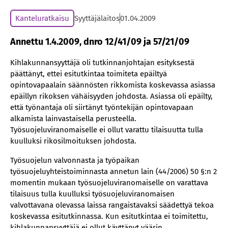
Kanteluratkaisu
Syyttäjälaitos
01.04.2009
Annettu 1.4.2009, dnro 12/41/09 ja 57/21/09
Kihlakunnansyyttäjä oli tutkinnanjohtajan esityksestä
päättänyt, ettei esitutkintaa toimiteta epäiltyä
opintovapaalain säännösten rikkomista koskevassa asiassa
epäillyn rikoksen vähäisyyden johdosta. Asiassa oli epäilty,
että työnantaja oli siirtänyt työntekijän opintovapaan
alkamista lainvastaisella perusteella.
Työsuojeluviranomaiselle ei ollut varattu tilaisuutta tulla
kuulluksi rikosilmoituksen johdosta.
Työsuojelun valvonnasta ja työpaikan
työsuojeluyhteistoiminnasta annetun lain (44/2006) 50 §:n 2
momentin mukaan työsuojeluviranomaiselle on varattava
tilaisuus tulla kuulluksi työsuojeluviranomaisen
valvottavana olevassa laissa rangaistavaksi säädettyä tekoa
koskevassa esitutkinnassa. Kun esitutkintaa ei toimitettu,
kihlakunnansyyttäjä ei ollut käyttänyt väärin