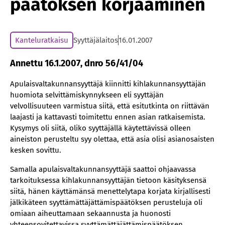
päätöksen korjaaminen
Kanteluratkaisu
Syyttäjälaitos
16.01.2007
Annettu 16.1.2007, dnro 56/41/04
Apulaisvaltakunnansyyttäjä kiinnitti kihlakunnansyyttäjän
huomiota selvittämiskynnykseen eli syyttäjän
velvollisuuteen varmistua siitä, että esitutkinta on riittävän
laajasti ja kattavasti toimitettu ennen asian ratkaisemista.
Kysymys oli siitä, oliko syyttäjällä käytettävissä olleen
aineiston perusteltu syy olettaa, että asia olisi asianosaisten
kesken sovittu.
Samalla apulaisvaltakunnansyyttäjä saattoi ohjaavassa
tarkoituksessa kihlakunnansyyttäjän tietoon käsityksensä
siitä, hänen käyttämänsä menettelytapa korjata kirjallisesti
jälkikäteen syyttämättäjättämispäätöksen perusteluja oli
omiaan aiheuttamaan sekaannusta ja huonosti
yhteensovitettavissa syyttämättäjättämispäätöksen