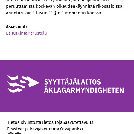
peruuttamista koskevan oikeudenkäynnistä rikosasioissa
annetun lain 1 luvun 11 §:n 1 momentin kanssa.
Asiasanat:
Esitutkinta
Perustelu
Tietoa sivustosta
Tietosuoja
Saavutettavuus
Evästeet ja kävijäseuranta
Kuvapankki