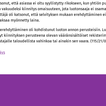
sonut, että asiassa ei oltu syyllistytty rikokseen, kun yhtiön p
n vakuudeksi kiinnitys omaisuuteen, jota luotonsaaja ei osa
täjä oli katsonut, että selvityksen mukaan erehdyttäminen ei
aksaa myönnetty laina.
ä erehdyttäminen oli kohdistunut luoton annon perusteisiin. Lu
nyt kiinnityksen perusteena olevan vääränsisältöiset rekisteri
ajalle taloudellista vahinkoa tai ainakin sen vaara. (115/21/0
äys