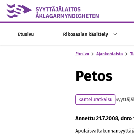
Skip to content -saavutettavuusohje
Etusivu
Rikosasian käsittely
Etusivu
Ajankohtaista
Ti
Petos
Kanteluratkaisu
Syyttäjä
Annettu 21.7.2008, dnro
Apulaisvaltakunnansyyttäjä