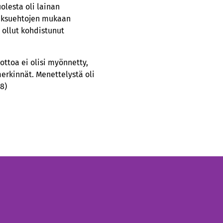
uolesta oli lainan
maksuehtojen mukaan
 ollut kohdistunut
ottoa ei olisi myönnetty,
merkinnät. Menettelystä oli
8)