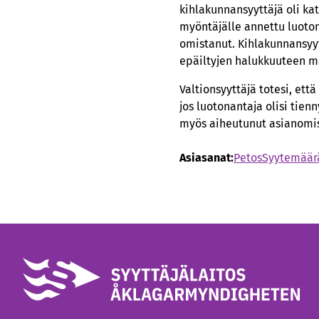
kihlakunnansyyttäjä oli kat
myöntäjälle annettu luoto
omistanut. Kihlakunnansyyt
epäiltyjen halukkuuteen m
Valtionsyyttäjä totesi, ett
jos luotonantaja olisi tien
myös aiheutunut asianomist
Asiasanat:
Petos
Syytemäär