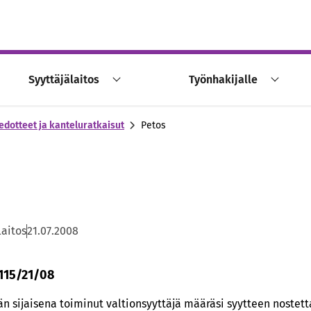
Syyttäjälaitos
Työnhakijalle
edotteet ja kanteluratkaisut
Petos
laitos
21.07.2008
 115/21/08
n sijaisena toiminut valtionsyyttäjä määräsi syytteen nostetta