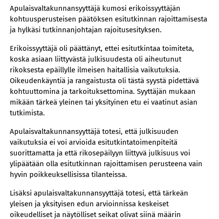
Apulaisvaltakunnansyyttäjä kumosi erikoissyyttäjän
kohtuusperusteisen päätöksen esitutkinnan rajoittamisesta
ja hylkäsi tutkinnanjohtajan rajoitusesityksen.
Erikoissyyttäjä oli päättänyt, ettei esitutkintaa toimiteta,
koska asiaan liittyvästä julkisuudesta oli aiheutunut
rikoksesta epäillylle ilmeisen haitallisia vaikutuksia.
Oikeudenkäyntiä ja rangaistusta oli tästä syystä pidettävä
kohtuuttomina ja tarkoituksettomina. Syyttäjän mukaan
mikään tärkeä yleinen tai yksityinen etu ei vaatinut asian
tutkimista.
Apulaisvaltakunnansyyttäjä totesi, että julkisuuden
vaikutuksia ei voi arvioida esitutkintatoimenpiteitä
suorittamatta ja että rikosepäilyyn liittyvä julkisuus voi
ylipäätään olla esitutkinnan rajoittamisen perusteena vain
hyvin poikkeuksellisissa tilanteissa.
Lisäksi apulaisvaltakunnansyyttäjä totesi, että tärkeän
yleisen ja yksityisen edun arvioinnissa keskeiset
oikeudelliset ja näytölliset seikat olivat siinä määrin