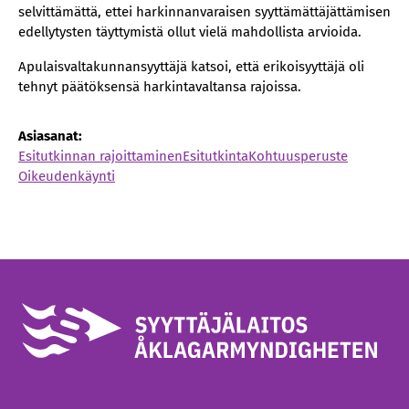
selvittämättä, ettei harkinnanvaraisen syyttämättäjättämisen
edellytysten täyttymistä ollut vielä mahdollista arvioida.
Apulaisvaltakunnansyyttäjä katsoi, että erikoisyyttäjä oli
tehnyt päätöksensä harkintavaltansa rajoissa.
Asiasanat:
Esitutkinnan rajoittaminen
Esitutkinta
Kohtuusperuste
Oikeudenkäynti