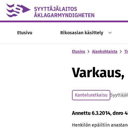
Skip to content -saavutettavuusohje
Etusivu
Rikosasian käsittely
Etusivu
Ajankohtaista
Ti
Varkaus,
Kanteluratkaisu
Syyttäjä
Annettu 6.3.2014, dnro 4
Henkilön epäiltiin anastan