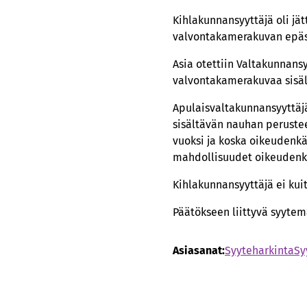
Kihlakunnansyyttäjä oli j
valvontakamerakuvan epäs
Asia otettiin Valtakunnans
valvontakamerakuvaa sisäl
Apulaisvaltakunnansyyttäjä
sisältävän nauhan perusteel
vuoksi ja koska oikeudenk
mahdollisuudet oikeudenkäy
Kihlakunnansyyttäjä ei kui
Päätökseen liittyvä syytem
Asiasanat:
Syyteharkinta
Sy