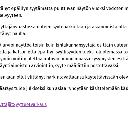
ättänyt epäillyn syytämättä puuttuvan näytön vuoksi vedoten
elvyyteen.
yyttäjänvirastossa uuteen syyteharkintaan ja asianomistajalta 
tänyt nauha.
 arvioi näyttöä toisin kuin kihlakunnansyytäjä osittain uut
la ja katsoi, että epäillyn syyllisyyden tueksi oli olemassa 
äynnin voitiin olettaa antavan muun muassa kysymysten esit
ntiaineiston arviointiin, syyte määrättiin nostettavaksi.
tenkaan ollut ylittänyt harkintavaltaansa käytettävissään ole
ääräys tulee julkiseksi kun asiaa ryhdytään käsittelemään kä
yttäjät
Syytteet
Varkaus