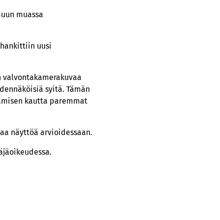
 muun muassa
hankittiin uusi
een valvontakamerakuvaa
todennäköisiä syitä. Tämän
tämisen kautta paremmat
vaa näyttöä arvioidessaan.
räjäoikeudessa.