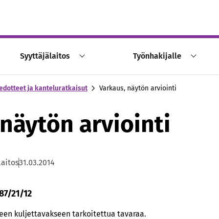
Syyttäjälaitos
Työnhakijalle
edotteet ja kanteluratkaisut
Varkaus, näytön arviointi
 näytön arviointi
laitos
31.03.2014
87/21/12
een kuljettavakseen tarkoitettua tavaraa.