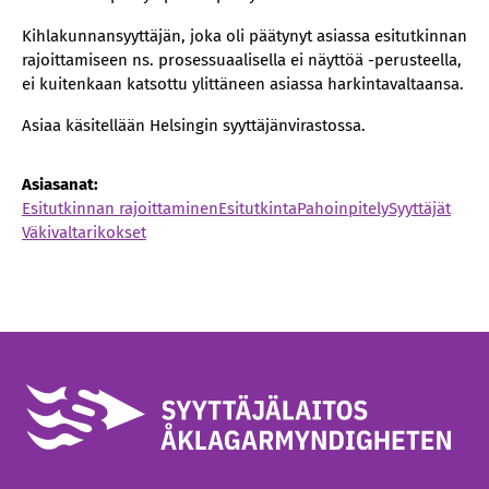
Kihlakunnansyyttäjän, joka oli päätynyt asiassa esitutkinnan
rajoittamiseen ns. prosessuaalisella ei näyttöä -perusteella,
ei kuitenkaan katsottu ylittäneen asiassa harkintavaltaansa.
Asiaa käsitellään Helsingin syyttäjänvirastossa.
Asiasanat:
Esitutkinnan rajoittaminen
Esitutkinta
Pahoinpitely
Syyttäjät
Väkivaltarikokset