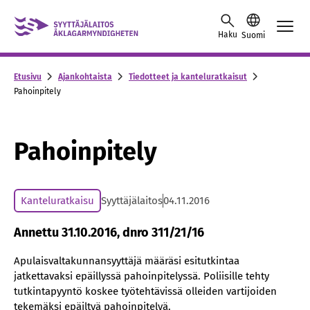
Skip to content -saavutettavuusohje
Haku
Suomi
Etusivu
Ajankohtaista
Tiedotteet ja kanteluratkaisut
Pahoinpitely
Pahoinpitely
Kanteluratkaisu
Syyttäjälaitos
04.11.2016
Annettu 31.10.2016, dnro 311/21/16
Apulaisvaltakunnansyyttäjä määräsi esitutkintaa
jatkettavaksi epäillyssä pahoinpitelyssä. Poliisille tehty
tutkintapyyntö koskee työtehtävissä olleiden vartijoiden
tekemäksi epäiltyä pahoinpitelyä.