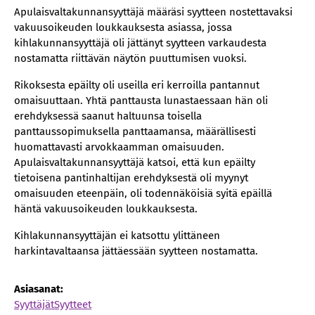
Apulaisvaltakunnansyyttäjä määräsi syytteen nostettavaksi
vakuusoikeuden loukkauksesta asiassa, jossa
kihlakunnansyyttäjä oli jättänyt syytteen varkaudesta
nostamatta riittävän näytön puuttumisen vuoksi.
Rikoksesta epäilty oli useilla eri kerroilla pantannut
omaisuuttaan. Yhtä panttausta lunastaessaan hän oli
erehdyksessä saanut haltuunsa toisella
panttaussopimuksella panttaamansa, määrällisesti
huomattavasti arvokkaamman omaisuuden.
Apulaisvaltakunnansyyttäjä katsoi, että kun epäilty
tietoisena pantinhaltijan erehdyksestä oli myynyt
omaisuuden eteenpäin, oli todennäköisiä syitä epäillä
häntä vakuusoikeuden loukkauksesta.
Kihlakunnansyyttäjän ei katsottu ylittäneen
harkintavaltaansa jättäessään syytteen nostamatta.
Asiasanat:
Syyttäjät
Syytteet