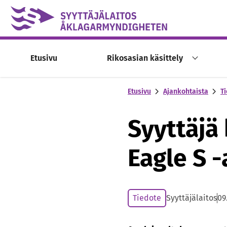
Skip to content -saavutettavuusohje
Etusivu
Rikosasian käsittely
Etusivu
Ajankohtaista
Ti
Syyttäjä
Eagle S -
Tiedote
Syyttäjälaitos
09