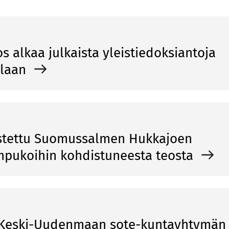
os alkaa julkaista yleistiedoksiantoja
llaan
ostettu Suomussalmen Hukkajoen
mpukoihin kohdistuneesta teosta
ä Keski-Uudenmaan sote-kuntayhtymän