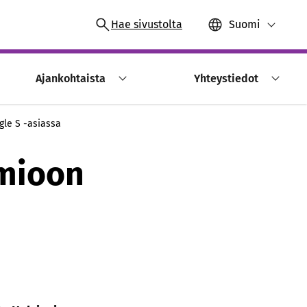
Hae sivustolta
Suomi
Ajankohtaista
Yhteystiedot
gle S -asiassa
omioon