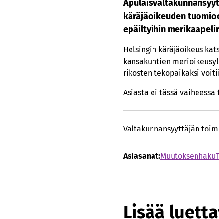
Apulaisvaltakunnansyyt
käräjäoikeuden tuomioon
epäiltyihin merikaapeliri
Helsingin käräjäoikeus kat
kansakuntien merioikeusyle
rikosten tekopaikaksi voit
Asiasta ei tässä vaiheessa
Valtakunnansyyttäjän toimi
Asiasanat:
Muutoksenhaku
Lisää luett