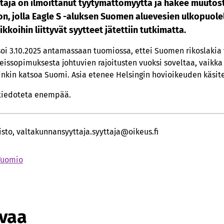
täjä on ilmoittanut tyytymättömyyttä ja hakee muutost
, jolla Eagle S -aluksen Suomen aluevesien ulkopuolel
kkoihin liittyvät syytteet jätettiin tutkimatta.
soi 3.10.2025 antamassaan tuomiossa, ettei Suomen rikoslakia
issopimuksesta johtuvien rajoitusten vuoksi soveltaa, vaikka 
iinkin katsoa Suomi. Asia etenee Helsingin hovioikeuden käsite
 tiedoteta enempää.
sto, valtakunnansyyttaja.syyttaja@oikeus.fi
Tuomio
avaa