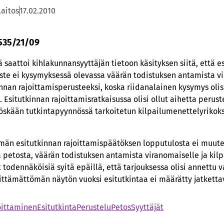
laitos
17.02.2010
 535/21/09
saattoi kihlakunnansyyttäjän tietoon käsityksen siitä, että es
ste ei kysymyksessä olevassa väärän todistuksen antamista v
nnan rajoittamisperusteeksi, koska riidanalainen kysymys olisi
 Esitutkinnan rajoittamisratkaisussa olisi ollut aihetta peruste
öskään tutkintapyynnössä tarkoitetun kilpailumenettelyrikoks
män esitutkinnan rajoittamispäätöksen lopputulosta ei muutet
ää petosta, väärän todistuksen antamista viranomaiselle ja kil
 todennäköisiä syitä epäillä, että tarjouksessa olisi annettu va
iittämättömän näytön vuoksi esitutkintaa ei määrätty jatketta
oittaminen
Esitutkinta
Perustelu
Petos
Syyttäjät