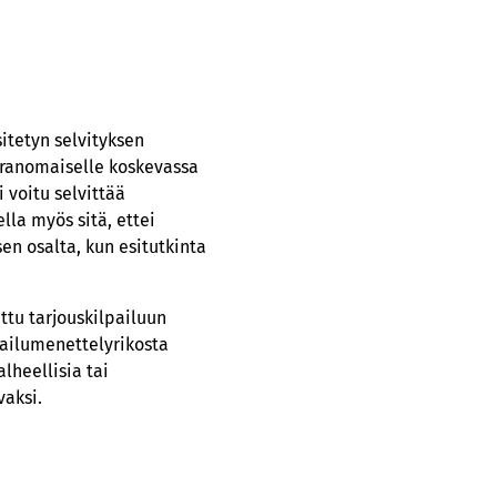
itetyn selvityksen
iranomaiselle koskevassa
 voitu selvittää
lla myös sitä, ettei
en osalta, kun esitutkinta
tu tarjouskilpailuun
pailumenettelyrikosta
lheellisia tai
vaksi.