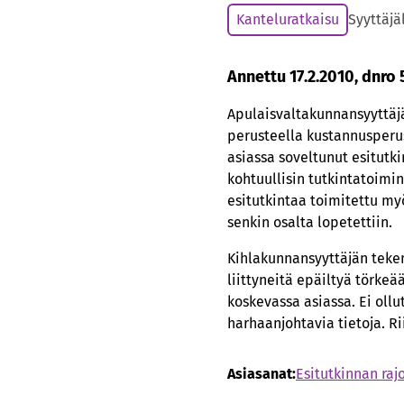
Kanteluratkaisu
Syyttäjä
Annettu 17.2.2010, dnro
Apulaisvaltakunnansyyttäjä 
perusteella kustannusperu
asiassa soveltunut esitutki
kohtuullisin tutkintatoimin.
esitutkintaa toimitettu my
senkin osalta lopetettiin.
Kihlakunnansyyttäjän teke
liittyneitä epäiltyä törke
koskevassa asiassa. Ei ollut
harhaanjohtavia tietoja. R
Asiasanat:
Esitutkinnan raj