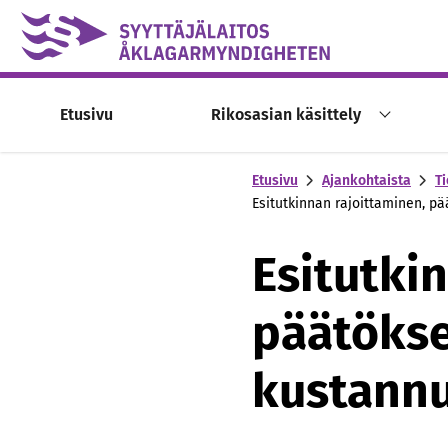
Skip to content -saavutettavuusohje
Etusivu
Rikosasian käsittely
Etusivu
Ajankohtaista
Ti
Esitutkinnan rajoittaminen, p
Esitutki
päätökse
kustann