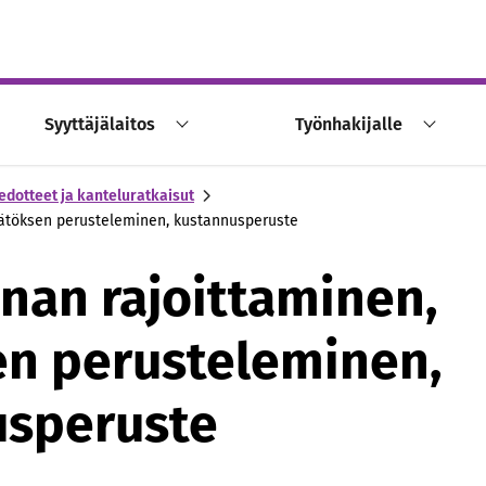
Syyttäjälaitos
Työnhakijalle
edotteet ja kanteluratkaisut
äätöksen perusteleminen, kustannusperuste
nnan rajoittaminen,
n perusteleminen,
usperuste