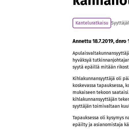
kannano
Kanteluratkaisu
Syyttäjä
Annettu 18.7.2019, dnro 
Apulaisvaltakunnansyyttäjä
hyväksyä tutkinnanjohtajan 
syytä epäillä mitään rikos
Kihlakunnansyyttäjä oli pä
koskevassa tapauksessa, ko
mukaiseen tekoon saataisi.
kihlakunnansyyttäjän tekem
syyttäjän toimivaltaan ku
Tapauksessa oli kysymys na
epäilty ja asianomistaja kä