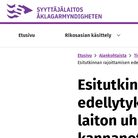
Skip to content -saavutettavuusohje
Etusivu
Rikosasian käsittely
Etusivu
Ajankohtaista
Ti
Esitutkinnan rajoittamisen ede
Esitutki
edellytyk
laiton u