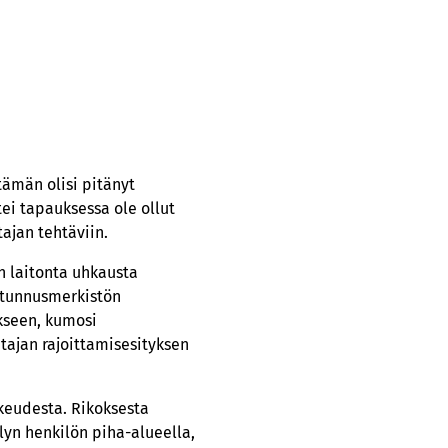
tämän olisi pitänyt
tei tapauksessa ole ollut
ajan tehtäviin.
n laitonta uhkausta
n tunnusmerkistön
kseen, kumosi
tajan rajoittamisesityksen
keudesta. Rikoksesta
lyn henkilön piha-alueella,