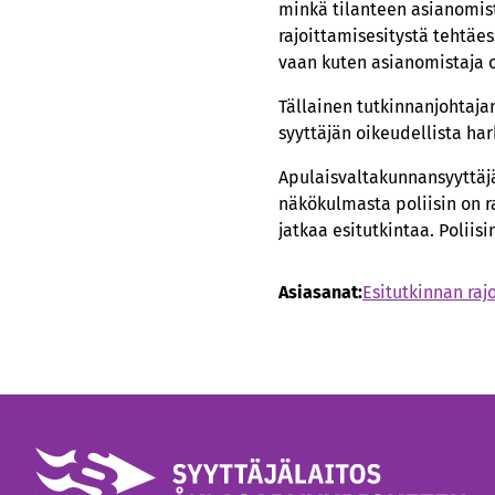
minkä tilanteen asianomist
rajoittamisesitystä tehtäes
vaan kuten asianomistaja o
Tällainen tutkinnanjohtajan 
syyttäjän oikeudellista har
Apulaisvaltakunnansyyttäjä
näkökulmasta poliisin on ra
jatkaa esitutkintaa. Poliisi
Asiasanat:
Esitutkinnan raj