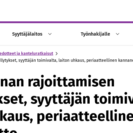
Syyttäjälaitos
Työnhakijalle
edotteet ja kanteluratkaisut
llytykset, syyttäjän toimivalta, laiton uhkaus, periaatteellinen kannan
nnan rajoittamisen
set, syyttäjän toimiv
hkaus, periaatteellin