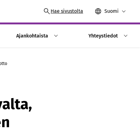
Hae sivustolta
Suomi
Ajankohtaista
Yhteystiedot
otto
alta,
en