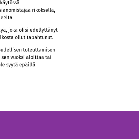
 käytössä
asianomistajaa rikoksella,
eelta.
yä, joka olisi edellyttänyt
rikosta ollut tapahtunut.
oudellisen toteuttamisen
 sen vuoksi aloittaa tai
ole syytä epäillä.