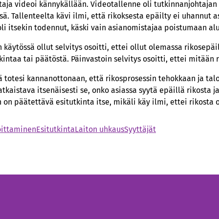
aja videoi kännykällään. Videotallenne oli tutkinnanjohtajan
sä. Tallenteelta kävi ilmi, että rikoksesta epäilty ei uhannut 
li itsekin todennut, käski vain asianomistajaa poistumaan alu
käytössä ollut selvitys osoitti, ettei ollut olemassa rikosepäil
kintaa tai päätöstä. Päinvastoin selvitys osoitti, ettei mitään 
 totesi kannanottonaan, että rikosprosessin tehokkaan ja tal
tkaistava itsenäisesti se, onko asiassa syytä epäillä rikosta ja
n on päätettävä esitutkinta itse, mikäli käy ilmi, ettei rikosta 
oittaminen
Esitutkinta
Laiton uhkaus
Syyttäjät