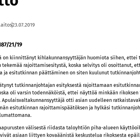
tto
laitos
23.07.2019
187/21/19
 on kiinnittänyt kihlakunnansyyttäjän huomiota siihen, ettei 
tekemää rajoittamisesitystä, koska selvitys oli osoittanut, et
ta ja esitutkinnan päättäminen on siten kuulunut tutkinnanjoht
ätynyt tutkinnanjohtajan esityksestä rajoittamaan esitutkinna
ska oli varsin todennäköistä, ettei näyttöä minkään rikokse
 Apulaisvaltakunnansyyttäjä otti asian uudelleen ratkaistava
än esitutkinnan rajoittamispäätöksen ja hylkäsi tutkinnanjoh
ulumattomana.
apurusten välisestä riidasta taloyhtiön piha-alueen käyttöoi
vivät asiaan liittyen kovaäänistä keskustelua rikoksesta epäil