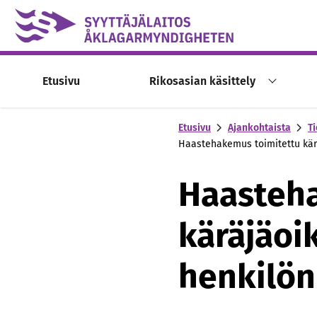
Skip to content -saavutettavuusohje
Etusivu
Rikosasian käsittely
Etusivu
Ajankohtaista
Ti
Haastehakemus toimitettu kärä
Haasteha
käräjäoi
henkilön