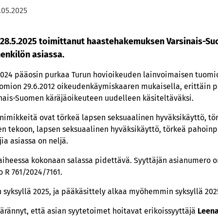
.05.2025
 28.5.2025 toimittanut haastehakemuksen Varsinais-S
henkilön asiassa.
.2024 pääosin purkaa Turun hovioikeuden lainvoimaisen tuomion
mion 29.6.2012 oikeudenkäymiskaaren mukaisella, erittäin pa
inais-Suomen käräjäoikeuteen uudelleen käsiteltäväksi.
mikkeitä ovat törkeä lapsen seksuaalinen hyväksikäyttö, tör
 tekoon, lapsen seksuaalinen hyväksikäyttö, törkeä pahoinpi
ia asiassa on neljä.
iheessa kokonaan salassa pidettävä. Syyttäjän asianumero on
 R 761/2024/7161.
 syksyllä 2025, ja pääkäsittely alkaa myöhemmin syksyllä 202
rännyt, että asian syytetoimet hoitavat erikoissyyttäjä
Leena