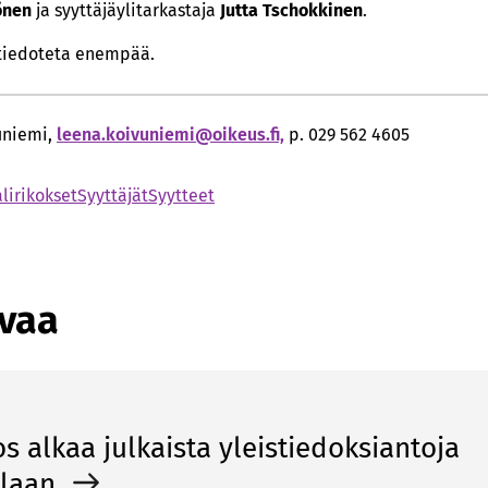
önen
ja syyttäjäylitarkastaja
Jutta Tschokkinen
.
 tiedoteta enempää.
uniemi,
leena­­.koivuniemi­­@oikeus­­.fi,
p. 029 562 4605
lirikokset
Syyttäjät
Syytteet
avaa
os alkaa julkaista yleistiedoksiantoja
llaan