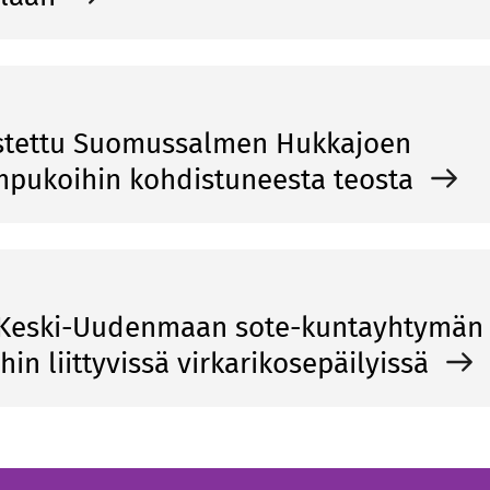
ostettu Suomussalmen Hukkajoen
mpukoihin kohdistuneesta teosta
ä Keski-Uudenmaan sote-kuntayhtymän
ihin liittyvissä virkarikosepäilyissä