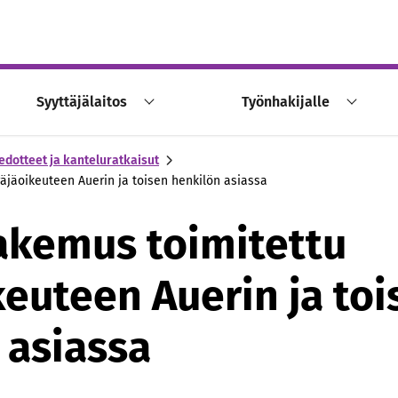
Syyttäjälaitos
Työnhakijalle
edotteet ja kanteluratkaisut
jäoikeuteen Auerin ja toisen henkilön asiassa
kemus toimitettu
keuteen Auerin ja toi
 asiassa