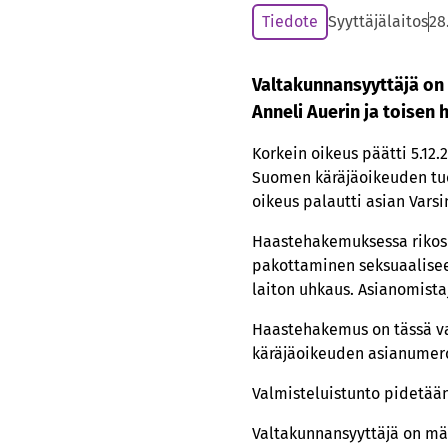
Tiedote
Syyttäjälaitos
28
Valtakunnansyyttäjä on
Anneli Auerin ja toisen 
Korkein oikeus päätti 5.12
Suomen käräjäoikeuden tuo
oikeus palautti asian Vars
Haastehakemuksessa rikosni
pakottaminen seksuaaliseen
laiton uhkaus. Asianomistaj
Haastehakemus on tässä va
käräjäoikeuden asianumero
Valmisteluistunto pidetään
Valtakunnansyyttäjä on mää