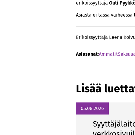
erikoissyyttäjä
Outi Pyykk
Asiasta ei tässä vaiheessa
Erikoissyyttäjä Leena Koiv
Asiasanat:
Ammatit
Seksuaa
Lisää luett
05.08.2026
Syyttäjälait
verkkosivui