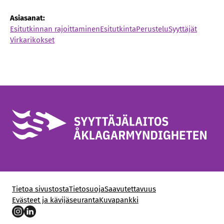
Asiasanat:
Esitutkinnan rajoittaminen
Esitutkinta
Perustelu
Syyttäjät
Virkarikokset
Tietoa sivustosta
Tietosuoja
Saavutettavuus
Evästeet ja kävijäseuranta
Kuvapankki