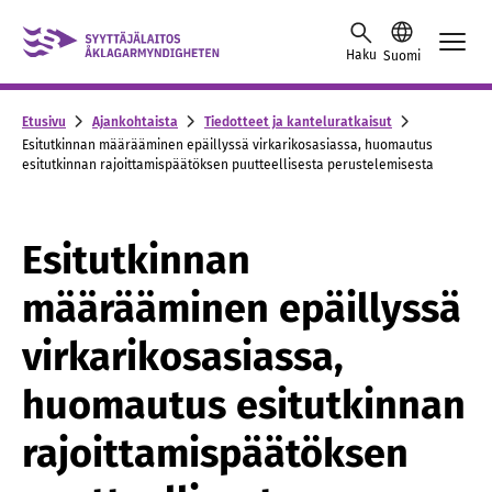
Skip to content -saavutettavuusohje
Haku
Suomi
Etusivu
Ajankohtaista
Tiedotteet ja kanteluratkaisut
Esitutkinnan määrääminen epäillyssä virkarikosasiassa, huomautus
esitutkinnan rajoittamispäätöksen puutteellisesta perustelemisesta
Esitutkinnan
määrääminen epäillyssä
virkarikosasiassa,
huomautus esitutkinnan
rajoittamispäätöksen