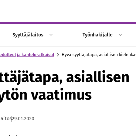
Syyttäjälaitos
Työnhakijalle
edotteet ja kanteluratkaisut
Hyvä syyttäjätapa, asiallisen kielenk
täjätapa, asiallisen
ytön vaatimus
laitos
29.01.2020