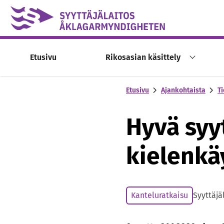
Skip to content -saavutettavuusohje
Etusivu
Rikosasian käsittely
Etusivu
Ajankohtaista
Ti
Hyvä syyt
kielenkä
Kanteluratkaisu
Syyttäjä