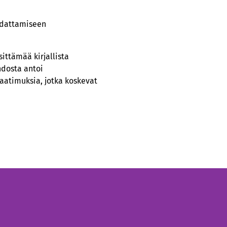
oudattamiseen
ittämää kirjallista
hdosta antoi
vaatimuksia, jotka koskevat