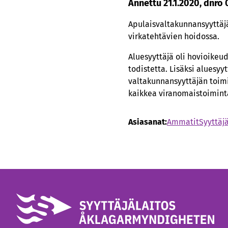
Annettu 21.1.2020, dnro
Apulaisvaltakunnansyyttäjä
virkatehtävien hoidossa.
Aluesyyttäjä oli hovioikeu
todistetta. Lisäksi aluesyy
valtakunnansyyttäjän toimis
kaikkea viranomaistoimint
Asiasanat:
Ammatit
Syyttäj