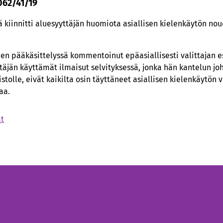
 062/41/19
 kiinnitti aluesyyttäjän huomiota asiallisen kielenkäytön n
den pääkäsittelyssä kommentoinut epäasiallisesti valittajan es
ttäjän käyttämät ilmaisut selvityksessä, jonka hän kantelun jo
tolle, eivät kaikilta osin täyttäneet asiallisen kielenkäytön 
aa.
ät