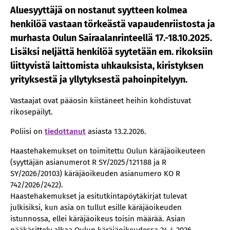
Aluesyyttäjä on nostanut syytteen kolmea
henkilöä vastaan törkeästä vapaudenriistosta ja
murhasta Oulun Sairaalanrinteellä 17.-18.10.2025.
Lisäksi neljättä henkilöä syytetään em. rikoksiin
liittyvistä laittomista uhkauksista, kiristyksen
yrityksestä ja yllytyksestä pahoinpitelyyn.
Vastaajat ovat pääosin kiistäneet heihin kohdistuvat
rikosepäilyt.
Poliisi on
tiedottanut
asiasta 13.2.2026.
Haastehakemukset on toimitettu Oulun käräjäoikeuteen
(syyttäjän asianumerot R SY/2025/121188 ja R
SY/2026/20103) käräjäoikeuden asianumero KO R
742/2026/2422).
Haastehakemukset ja esitutkintapöytäkirjat tulevat
julkisiksi, kun asia on tullut esille käräjäoikeuden
istunnossa, ellei käräjäoikeus toisin määrää. Asian