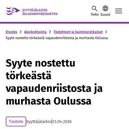
Skip to content -saavutettavuusohje
Haku
Suomi
Etusivu
Ajankohtaista
Tiedotteet ja kanteluratkaisut
Syyte nostettu törkeästä vapaudenriistosta ja murhasta Oulussa
Syyte nostettu
törkeästä
vapaudenriistosta ja
murhasta Oulussa
Tiedote
Syyttäjälaitos
13.04.2026