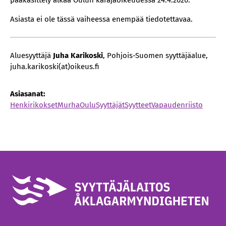
pääkäsittely alkaa Oulun käräjäoikeudessa 24.4.2026.
Asiasta ei ole tässä vaiheessa enempää tiedotettavaa.
Aluesyyttäjä
Juha Karikoski
, Pohjois-Suomen syyttäjäalue,
juha.karikoski(at)oikeus.fi
Asiasanat:
Henkirikokset
Murha
Oulu
Syyttäjät
Syytteet
Vapaudenriisto