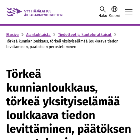
Skip to content -saavutettavuusohje
Haku
Suomi
Etusivu
Ajankohtaista
Tiedotteet ja kanteluratkaisut
Törkeä kunnianloukkaus, törkeä yksityiselämää loukkaava tiedon
levittäminen, päätöksen perusteleminen
Törkeä
kunnianloukkaus,
törkeä yksityiselämää
loukkaava tiedon
levittäminen, päätöksen