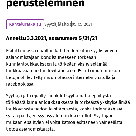
perusteleminen
Kanteluratkaisu
Syyttäjälaitos
05.05.2021
Annettu 3.3.2021, asianumero 5/21/21
Esitutkinnassa epäiltiin kahden henkilön syyllistyneen
asianomistajaan kohdistuneeseen törkeään
kunnianloukkaukseen ja törkeään yksityiselämää
loukkaavaan tiedon levittämiseen. Esitutkinnan mukaan
tietoja oli levitetty muun ohessa internet-sivustolla ja
Facebookissa.
Syyttäjä jätti epäillyt henkilöt syyttämättä epäillystä
törkeästä kunnianloukkauksesta ja törkeästä yksityiselämää
loukkaavasta tiedon levittämisestä, koska todennäköisiä
syitä epäiltyjen syyllisyyden tueksi ei ollut. Syyttäjän
mukaan epäiltyjen ei voitu katsoa esittäneen valheellista
tietoa asianomistajasta.