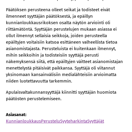
Päätöksen perusteena olleet seikat ja todisteet eivät
ilmenneet syyttäjän päätöksestä, ja epäillyn
kunnianloukkausrikoksen osalta näytön arviointi oli
riittämätöntä. Syyttäjän perustelujen mukaan asiassa ei
ollut ilmennyt sellaisia seikkoja, joiden perusteella
epäiltyjen voitaisiin katsoa esittäneen valheellista tietoa
asianomistajasta. Perusteluista ei kuitenkaan ilmennyt,
mihin seikkoihin ja todisteisiin syyttäjä perusti
näkemyksensä siitä, että epäiltyjen väitteet asianomistajan
menettelystä pitäisivät paikkansa. Syyttäjä oli viitannut
yksinomaan kansainvälisiin medialähteisiin arvioimatta
niiden luotettavuutta tarkemmin.
Apulaisvaltakunnansyyttäjä kiinnitti syyttäjän huomiota
päätösten perustelemiseen.
Asiasanat:
Kunnianloukkaus
Perustelu
Syyteharkinta
Syyttäjät