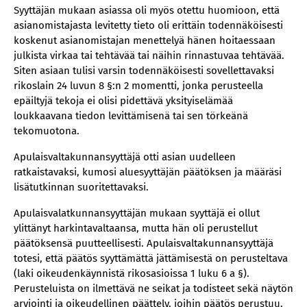
Syyttäjän mukaan asiassa oli myös otettu huomioon, että
asianomistajasta levitetty tieto oli erittäin todennäköisesti
koskenut asianomistajan menettelyä hänen hoitaessaan
julkista virkaa tai tehtävää tai näihin rinnastuvaa tehtävää.
Siten asiaan tulisi varsin todennäköisesti sovellettavaksi
rikoslain 24 luvun 8 §:n 2 momentti, jonka perusteella
epäiltyjä tekoja ei olisi pidettävä yksityiselämää
loukkaavana tiedon levittämisenä tai sen törkeänä
tekomuotona.
Apulaisvaltakunnansyyttäjä otti asian uudelleen
ratkaistavaksi, kumosi aluesyyttäjän päätöksen ja määräsi
lisätutkinnan suoritettavaksi.
Apulaisvalatkunnansyyttäjän mukaan syyttäjä ei ollut
ylittänyt harkintavaltaansa, mutta hän oli perustellut
päätöksensä puutteellisesti. Apulaisvaltakunnansyyttäjä
totesi, että päätös syyttämättä jättämisestä on perusteltava
(laki oikeudenkäynnistä rikosasioissa 1 luku 6 a §).
Perusteluista on ilmettävä ne seikat ja todisteet sekä näytön
arviointi ja oikeudellinen päättely, joihin päätös perustuu.