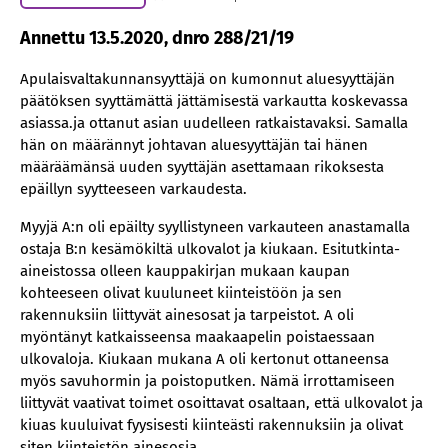
Annettu 13.5.2020, dnro 288/21/19
Apulaisvaltakunnansyyttäjä on kumonnut aluesyyttäjän
päätöksen syyttämättä jättämisestä varkautta koskevassa
asiassa.ja ottanut asian uudelleen ratkaistavaksi. Samalla
hän on määrännyt johtavan aluesyyttäjän tai hänen
määräämänsä uuden syyttäjän asettamaan rikoksesta
epäillyn syytteeseen varkaudesta.
Myyjä A:n oli epäilty syyllistyneen varkauteen anastamalla
ostaja B:n kesämökiltä ulkovalot ja kiukaan. Esitutkinta-
aineistossa olleen kauppakirjan mukaan kaupan
kohteeseen olivat kuuluneet kiinteistöön ja sen
rakennuksiin liittyvät ainesosat ja tarpeistot. A oli
myöntänyt katkaisseensa maakaapelin poistaessaan
ulkovaloja. Kiukaan mukana A oli kertonut ottaneensa
myös savuhormin ja poistoputken. Nämä irrottamiseen
liittyvät vaativat toimet osoittavat osaltaan, että ulkovalot ja
kiuas kuuluivat fyysisesti kiinteästi rakennuksiin ja olivat
siten kiinteistön ainesosia.