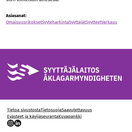
Asiasanat:
Omaisuusrikokset
Syyteharkinta
Syyttäjät
Syytteet
Varkaus
Tietoa sivustosta
Tietosuoja
Saavutettavuus
Evästeet ja kävijäseuranta
Kuvapankki