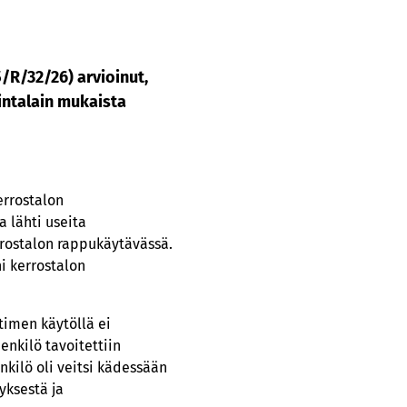
/R/32/26) arvioinut,
intalain mukaista
errostalon
 lähti useita
rrostalon rappukäytävässä.
i kerrostalon
timen käytöllä ei
enkilö tavoitettiin
kilö oli veitsi kädessään
yksestä ja