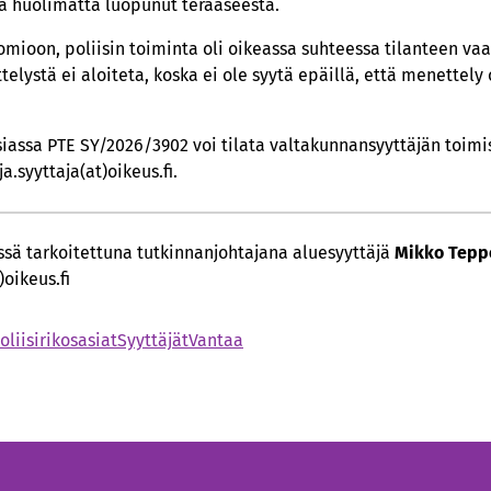
 huolimatta luopunut teräaseesta.
mioon, poliisin toiminta oli oikeassa suhteessa tilanteen va
elystä ei aloiteta, koska ei ole syytä epäillä, että menettely o
iassa PTE SY/2026/3902 voi tilata valtakunnansyyttäjän toimi
a.syyttaja(at)oikeus.fi.
:ssä tarkoitettuna tutkinnanjohtajana aluesyyttäjä
Mikko Tepp
oikeus.fi
oliisirikosasiat
Syyttäjät
Vantaa