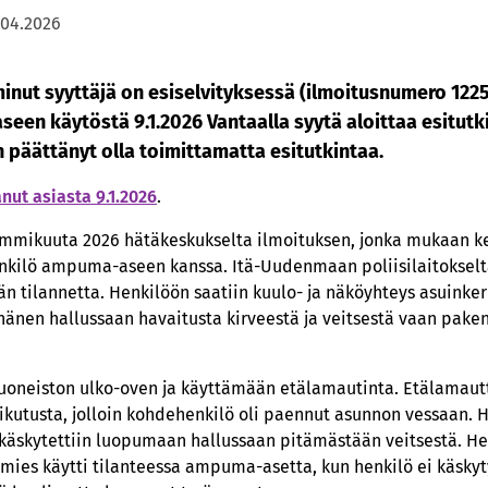
.04.2026
inut syyttäjä on esiselvityksessä (ilmoitusnumero 1225
een käytöstä 9.1.2026 Vantaalla syytä aloittaa esitutk
n päättänyt olla toimittamatta esitutkintaa.
nut asiasta 9.1.2026
.
 tammikuuta 2026 hätäkeskukselta ilmoituksen, jonka mukaan k
enkilö ampuma-aseen kanssa. Itä-Uudenmaan poliisilaitokselta
ään tilannetta. Henkilöön saatiin kuulo- ja näköyhteys asuinke
änen hallussaan havaitusta kirveestä ja veitsestä vaan paken
huoneiston ulko-oven ja käyttämään etälamautinta. Etälamaut
aikutusta, jolloin kohdehenkilö oli paennut asunnon vessaan. H
käskytettiin luopumaan hallussaan pitämästään veitsestä. Hen
simies käytti tilanteessa ampuma-asetta, kun henkilö ei käskyt