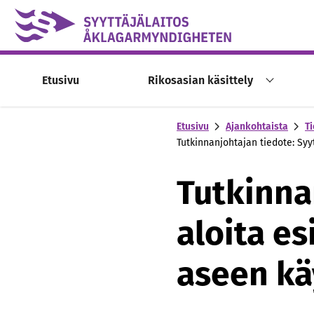
Skip to content -saavutettavuusohje
Etusivu
Rikosasian käsittely
Etusivu
Ajankohtaista
Ti
Tutkinnanjohtajan tiedote: Syy
Tutkinna
aloita e
aseen kä