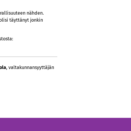
arallisuuteen nähden.
lisi täyttänyt jonkin
stosta:
ola
, valtakunnansyyttäjän