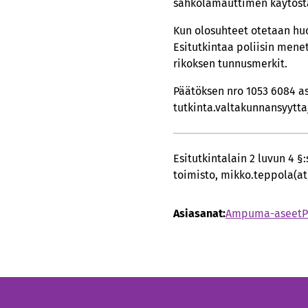
sähkölamauttimen käytöstä
Kun olosuhteet otetaan huo
Esitutkintaa poliisin menett
rikoksen tunnusmerkit.
Päätöksen nro 1053 6084 as
tutkinta.valtakunnansyyttaj
Esitutkintalain 2 luvun 4 §
toimisto, mikko.teppola(at)
Asiasanat:
Ampuma-aseet
P