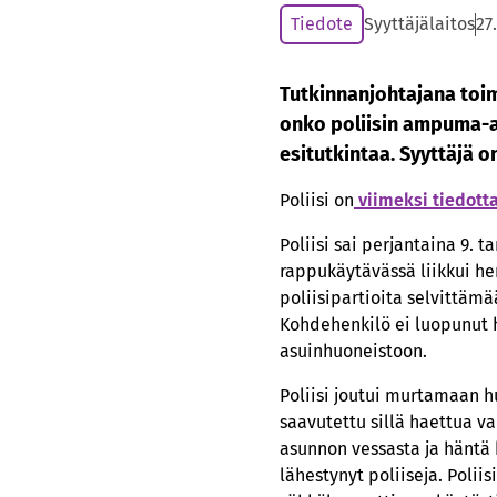
Tiedote
Syyttäjälaitos
27
Tutkinnanjohtajana toim
onko poliisin ampuma-as
esitutkintaa. Syyttäjä o
Poliisi on
viimeksi tiedotta
Poliisi sai perjantaina 9.
rappukäytävässä liikkui h
poliisipartioita selvittäm
Kohdehenkilö ei luopunut h
asuinhuoneistoon.
Poliisi joutui murtamaan 
saavutettu sillä haettua v
asunnon vessasta ja häntä 
lähestynyt poliiseja. Polii